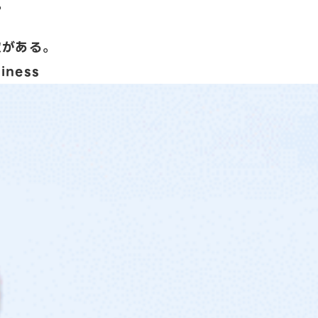
。
次がある。
iness