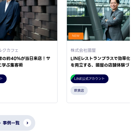
NEW
ルクカフェ
株式会社國屋
者の約40%が当日来店！サ
LINEレストランプラスで効率化
に学ぶ集客術
を両立する、國屋の店舗体験づく
ント
LINE公式アカウント
飲食店
ト 事例一覧