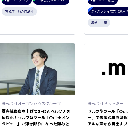
LINEミニアプリ
LINE公式アカウント
LINEヤフー広告
官公庁・地方自治体
ディスプレイ広告（運用
流通・小売
株式会社オープンハウスグループ
株式会社ドットミー
顧客解像度を上げてSEOとペルソナを
セルフ型ツール「Qui
最適化！セルフ型ツール「Quickイン
ー」で顧客心理を深掘
タビュー」で浮き彫りになった強みと
アルな声から見出すブ