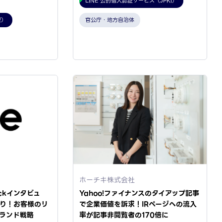
LINE 公的個人認証サービス（JPKI）
型）
官公庁・地方自治体
ホーチキ株式会社
ckインタビュ
Yahoo!ファイナンスのタイアップ記事
り！お客様のリ
で企業価値を訴求！IRページへの流入
ランド戦略
率が記事非閲覧者の170倍に