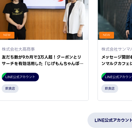
NEW
NEW
株式会社大髙商事
株式会社サンマ
友だち数が9カ月で3万人超！クーポンとリ
メッセージ開封
サーチを有効活用した「じげもんちゃんぽ…
ンマルクカフェ
LINE公式アカウント
LINE公式アカウ
飲食店
飲食店
LINE公式アカウン