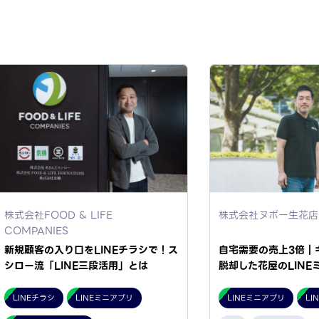
株式会社FOOD & LIFE
株式会社ヌボー生花店
COMPANIES
新規顧客の入り口をLINEチラシで！ス
自宅需要の売上3倍｜
シロー流「LINE三段活用」とは
脱却した花屋のLINE
LINEチラシ
LINEミニアプリ
LINEミニアプリ
LI