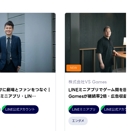
NEW
株式会社VS Games
けに劇場とファンをつなぐ｜
LINEミニアプリでゲーム間を回遊
Eミニアプリ・LIN…
Gamesが継続率2倍・広告収益4
LINE公式アカウント
LINEミニアプリ
LINE公式アカウ
エンタメ