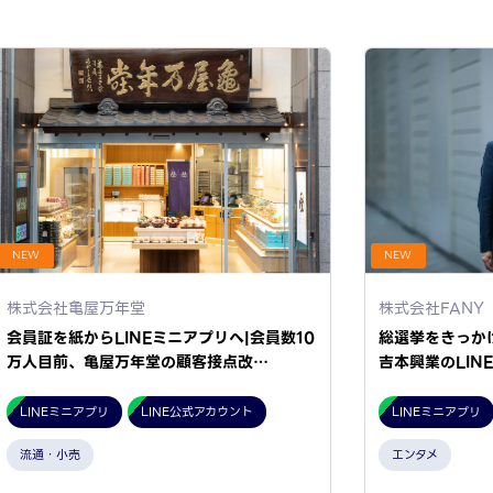
NEW
NEW
株式会社亀屋万年堂
株式会社FANY
会員証を紙からLINEミニアプリへ|会員数10
総選挙をきっか
万人目前、亀屋万年堂の顧客接点改…
吉本興業のLIN
LINEミニアプリ
LINE公式アカウント
LINEミニアプリ
流通・小売
エンタメ