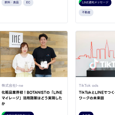
飲料・食品
EC
LINE通知メッセージ
不動産
株式会社I-ne
TikTok ads
化粧品業界初！BOTANISTの「LINE
TikTokとLINEで
マイレージ」活用施策はどう実現した
ワークの未来図
か