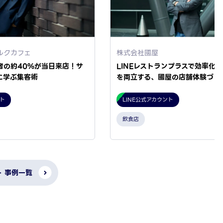
ルクカフェ
株式会社國屋
者の約40%が当日来店！サ
LINEレストランプラスで効率化
に学ぶ集客術
を両立する、國屋の店舗体験づく
ント
LINE公式アカウント
飲食店
ト 事例一覧