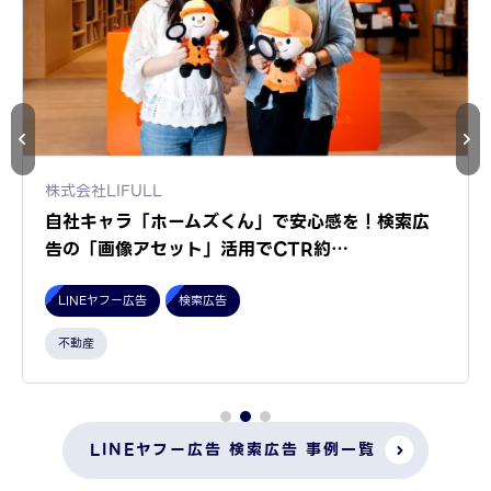
シンフラワー株式会社
思い出の花束を残したい！ニーズを捉えた「検索広
告」運用でROAS 1,000%…
LINEヤフー広告
検索広告
EC
流通・小売
LINEヤフー広告 検索広告 事例一覧