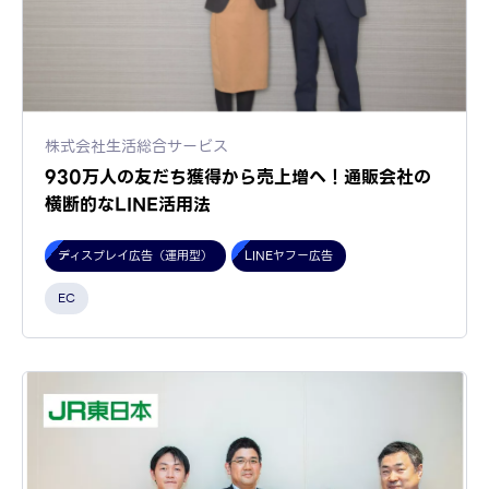
株式会社生活総合サービス
930万人の友だち獲得から売上増へ！通販会社の
横断的なLINE活用法
ディスプレイ広告（運用型）
LINEヤフー広告
EC