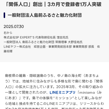
「関係人口」創出｜3カ月で登録者1万人突破
一般財団法人島前ふるさと魅力化財団
2025.07.30
右から
株式会社SP EXPERT'S 代表取締役社長 窪田充氏
一般財団法人 島前ふるさと魅力化財団 常務理事 大野佳祐氏
LINEヤフー株式会社 経営企画・事業開発統括本部 事業開発部 部長 佐
藤将輝
島根県の離島・隠岐諸島のうち、中ノ島の海士町（あまちょ
う）では、地域外に住みながらも多様な形で島に関わる「関係
人口」の拡大に注力しています。2025年3月、その取り組みの
一環として開発されたのが、
LINEミニアプリ
「miniama（み
にあま）」です。島での体験を“ミッション”として楽しみなが
ら地域と接点を持てるこのLINEミニアプリは、リリースからわ