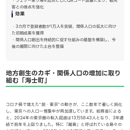
フェリー乗り場を起点としたQRコード設置により、観光
客との接点を強化
効果
3カ月で登録者数が1万人を突破、関係人口の拡大に向け
た初期成果を獲得
関係人口創出を持続的に促す仕組みの基盤を構築し、今
後の展開に向けた土台を整備
地方創生のカギ・関係人口の増加に取り
組む「海士町」
コロナ禍で増えた“脱・東京”の動きが、ここ数年で著しく鈍化
し、東京への人口一極集中が再加速しています。総務省による
と、2024年の東京圏の転入超過は13万5843人となり、3年連
続で前年を上回りました。特に「離島」と呼ばれている島々の