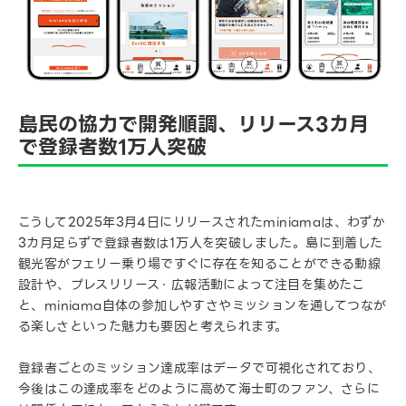
島民の協力で開発順調、リリース3カ月
で登録者数1万人突破
こうして2025年3月4日にリリースされたminiamaは、わずか
3カ月足らずで登録者数は1万人を突破しました。島に到着した
観光客がフェリー乗り場ですぐに存在を知ることができる動線
設計や、プレスリリース・広報活動によって注目を集めたこ
と、miniama自体の参加しやすさやミッションを通してつなが
る楽しさといった魅力も要因と考えられます。
登録者ごとのミッション達成率はデータで可視化されており、
今後はこの達成率をどのように高めて海士町のファン、さらに