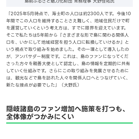
島前ふるさと魅力化財団 常務理事 大野佳祐氏
「2025年5月時点で、海士町の人口は約2300人です。今後10
年間でこの人口を維持することさえ難しく、地域住民だけで町
を運営していくという考え方は、すでに限界を迎えています。
そこで私たちは5年前から『さまざまな形で島に関わる関係人
口を、いかにして地域経営を担う人口に転換していけるか』と
いう視点で取り組みを始めました。その一環として導入したの
が、アンバサダー制度です。これは、島のファンになってくだ
さった方々を親善大使として認定し、島の情報を定期的に共有
していく仕組みです。さらにこの取り組みを発展させるために
は、観光などで島を訪れた人々を関係人口へとつなげていく、
新たな接点が必要でした」（大野氏）
隠岐諸島のファン増加へ施策を打つも、
全体像がつかみにくい