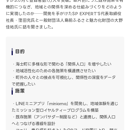
ずか3カ月で登録者数1万人を突破。断片的だった既存施策を有
機的につなぎ、地域との関係を深める仕組みづくりをどのよう
に実現したのか──開発を手がけたSP EXPERT'S代表取締役
社長・窪田充氏と一般財団法人島前ふるさと魅力化財団の大野
佳祐氏に話を聞きました。
目的
海士町に多様な形で関わる「関係人口」を増やしたい
地域活性化のための各施策を横連携させたい
町外の人々との接点を可視化し、関係性の深度をデータ
で把握したい
施策
LINEミニアプリ「miniama」を開発し、地域体験を通じ
たミッション型ロイヤルティープログラムを構築
既存施策（アンバサダー制度など）と連携し、関係人口
へとつなげる導線を設計