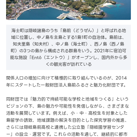
海士町は隠岐諸島のうち「島前（どうぜん）」と呼ばれる地
域に位置し、中ノ島を主島とする1島1町の自治体。島前は、
知夫里島（知夫村）、中ノ島（海士町）、西ノ島（西ノ島
町）の3つの島から構成される群島をいう。2021年に宿泊可
能な施設「Entô（エントウ）」がオープンし、国内外から多
くの観光客が訪れている
関係人口の増加に向けて積極的に取り組んでいるのが、2014
年にスタートした一般財団法人島前ふるさと魅力化財団です。
同財団では「魅力的で持続可能な学校と地域をつくる」という
ビジョンの下、島の魅力や可能性を発信しながら、さまざまな
活動を展開しています。例えば、小・中・高校生を対象とした
島留学の誘致、地域課題の解決を目的とした探究学習の推進、
さらには隠岐島前高校と連携した公立塾「隠岐國学習センタ
ー」の設立・運営です。これらの活動を通して、継続的に都市