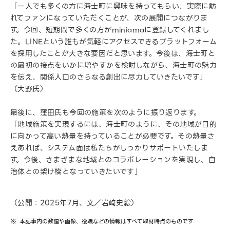
「一人でも多くの方に海士町に興味を持ってもらい、実際に訪
れてファンになっていただくことが、次の展開につながりま
す。今回、短期間で多くの方がminiamaに登録してくれまし
た。LINEという誰もが気軽にアクセスできるプラットフォーム
を採用したことが大きな要因だと思います。今後は、海士町と
の最初の接点をいかに増やすかを検討しながら、海士町の魅力
を伝え、関係人口のさらなる創出に尽力していきたいです」
（大野氏）
最後に、窪田氏も今回の施策を次のように振り返ります。
「地域施策を実現するには、海士町のように、その地域が目的
に向かって高い熱量を持っていることが必要です。その熱量さ
えあれば、システム面は私たちがしっかりサポートいたしま
す。今後、さまざまな地域とのコラボレーションを実現し、自
治体との架け橋となっていきたいです」
（公開：2025年7月、文／岩﨑史絵）
本記事内の数値や画像、役職などの情報はすべて取材時点のものです