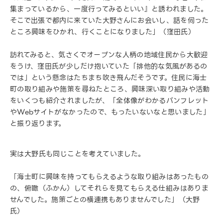
集まっているから、一度行ってみるといい』と誘われました。
そこで出張で都内に来ていた大野さんにお会いし、話を伺った
ところ興味をひかれ、行くことになりました」（窪田氏）
訪れてみると、気さくでオープンな人柄の地域住民から大歓迎
をうけ、窪田氏が少しだけ抱いていた「排他的な気風があるの
では」という懸念はたちまち吹き飛んだそうです。住民に海士
町の取り組みや施策を尋ねたところ、興味深い取り組みや活動
をいくつも紹介されましたが、「全体像がわかるパンフレット
やWebサイトがなかったので、もったいないなと思いました」
と振り返ります。
実は大野氏も同じことを考えていました。
「海士町に興味を持ってもらえるような取り組みはあったもの
の、俯瞰（ふかん）してそれらを見てもらえる仕組みはありま
せんでした。施策ごとの横連携もありませんでした」（大野
氏）