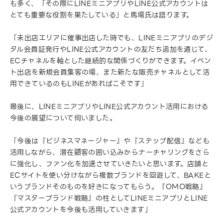
も多く、「その際にLINEミニアプリやLINE公式アカウントは
とても重要な役割を果たしている」と馬場氏は語ります。
「未出店エリアに催事出店した時でも、LINEミニアプリのデジ
タル会員証発行やLINE公式アカウントの友だち追加を通じて、
ECチャネルを軸とした継続的な関係づくりができます。イベン
ト出店を新規会員集客の場、また新たな販売チャネルとして活
用できているのもLINEがあればこそです」
最後に、LINEミニアプリやLINE公式アカウント活用における
今後の展望について伺いました。
「今後は『ビジネスマネージャー』や『ステップ配信』なども
活用しながら、潜在顧客の囲い込みからナーチャリングをさら
に強化し、ファン化を加速させていきたいと思います。店舗と
ECサイトを使い分けながら複数ブランドを回遊して、BAKEと
いうブランドそのものを好きになってもらう。『OMO戦略』
『マスターブランド戦略』の柱としてLINEミニアプリとLINE
公式アカウントを今後も活用していきます」