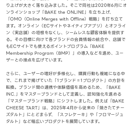
り上げが大きく落ち込みました。そこで同社は2020年6月にオ
ンラインショップ「BAKE the ONLINE」を立ち上げ、
「OMO（Online Merges with Offline）戦略」を打ち立て
ます。オンライン（ECサイトやネイティブアプリ）とオフライ
ン（実店舗）の垣根をなくし、シームレスな顧客体験を提供す
る。その目標に向けて各ブランドの会員情報の統合や、店舗で
もECサイトでも使えるポイントプログラム「BAKE
Membership Program（BMP）」の導入などを進め、ユー
ザーとの接点を広げています。
さらに、ユーザーの嗜好が多様化し、購買行動も複雑になる中
で、これまで掲げていた「1ブランド＝1プロダクト」の方針を
転換。ブランド間の連携や体験価値を高めるため、「BAKE
INC.」をマスターブランドとして定義し、認知強化を進める
「マスターブランド戦略」にシフトしました。例えば「BAKE
CHEESE TART」は、2025年4月から従来の「焼きたてチー
ズタルト」にとどまらず、「スフレケーキ」や「フロマージュ
タルト」など幅広いプロダクトを展開しています。