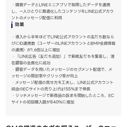
購買データとLINEミニアプリで取得したデータを連携
し、一人ひとりに最適化したコンテンツをLINE公式アカウ
ントのメッセージ配信に利用
効果
導入から半年ほどでLINE公式アカウントの友だち数なら
びにID連携数（ユーザーのLINEアカウントとBMP会員情報
の連携）が1.6倍以上に増加
「LINE広告（友だち追加）」で新規友だちを集客し、潜
在顧客の会員化に成功
顧客データを用いたメッセージのセグメント配信で、メ
ッセージの開封率やクリック率が向上
メッセージ配信の見せ方を工夫し、LINE公式アカウント
経由のECサイトの売り上げは155％まで伸長
リッチメッセージで新商品の訴求を開始したところ、EC
サイトの初回購入額が840％に増加