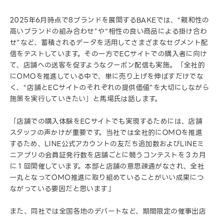
2025年6月時点で8ブランドを展開するBAKEでは、“親和性の
高いブランドの組み合わせ”や“相性の良い商品による掛け合わ
せ”など、蓄積されるデータを活用してさまざまなセグメント配
信をテストしています。その一方でECサイトでの購入者に向け
て、店舗への送客を促すようなクーポン配信も実施。「全社的
にOMOを推進している中で、単に売り上げを伸ばすだけでな
く、“店舗とECサイトのそれぞれの提供価値”を大切にしながら
施策を実行していきたい」と馬場氏は話します。
「店舗での購入体験をECサイトでも実現するためには、店舗
スタッフの声かけが重要です。当社では全社的にOMOを推進
するため、LINE公式アカウントの友だち追加数およびLINEミ
ニアプリの会員証発行数を店舗ごとに競うコンテストを３カ月
に１回開催しています。本部と店舗の意思疎通がなされ、全社
一丸となってOMO推進に取り組めていることがいい成果につ
ながっている要因だと思います」
また、同社では全国各地のデパートなど、期間限定の催事出店