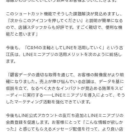
導線がわかりにくいというお声をお客様よりいただきます。
このショートカット機能でそうした課題解決が見込めますし、
『次からこのアイコンを押してください』と説明が簡単になる
ので、店舗スタッフからも好評です。すごく親切で、便利な機
能だと思います」
今後も、「CRMの主軸としてLINEを活用していく」という古
江氏は、LINEミニアプリの活用メリットを次のように総括し
ます。
「顧客データの適切な取得を通じて、お客様の解像度がより明
確になりました。売上が伸び悩んでいる店舗は、データを基に
仮説を立て、なるべく大きなインパクトが見込める施策をスピ
ーディーに実行する――LINEミニアプリを導入によって、そう
したマーケティング活動を強化できています。
今後もLINE公式アカウントの友だち追加とLINEミニアプリの
会員登録を促進します。お客様にとって『こんな情報が欲しか
った』と感じてもらえるメッセージ配信を行って、より良い店