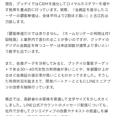
現在、グッデイではCRMを強化してロイヤルカスタマーを増や
す施策を重点的に行っています。実際、「会員証を提示したユ
ーザーの顧客単価は、全体平均より2割ほど高い」と古江氏は
力説します。
「顧客単価だけではありません。『ホームセンターの利用は月1
回程度』と業界内で言われることが多いのですが、グッデイの
デジタル会員証を持つユーザーは来店回数が通常より多いとい
う数字も出ています。
また、会員データを分析してみると、グッデイの集客ターゲッ
トである30～40代女性の利用者が多いことや、年齢層が上が
るほど会員証の提示率が高いこともわかってきました。そうし
た利用状況を踏まえて、開発パートナーとともにLINEミニアプ
リの改修を随時行っています。
最近では、高齢者のお客様を意識して文字サイズを少し大きく
しました。LINE公式アカウントのメッセージ配信についても、
社内で分析してクリエイティブの改善やテキストの見直しを繰