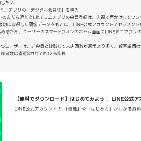
用したい
INEミニアプリの「デジタル会員証」を導入
ントの友だち追加とLINEミニアプリの会員登録は、店頭で声がけしてワ
で適切に取得した顧客データをもとに、LINE公式アカウントでセグメン
めるため、ユーザーのスマートフォンのホーム画面にLINEミニアプリ
持つユーザーは、非会員と比較して来店回数が通常より多く、顧客単価は
録者数は直近3カ月で約12%伸長
【無料でダウンロード】はじめてみよう！ LINE公式ア
LINE公式アカウントの 「機能」や「はじめ方」がわかる資