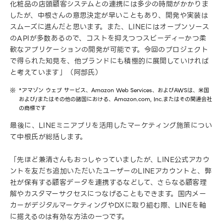
化粧品の店頭顧客システムとの連携には多少の時間がかかりま
したが、中根さんの意思決定が早いこともあり、開発や実装は
スムーズに進んだと思います。また、LINEにはオープンソース
のAPIが多数あるので、コストを抑えつつスピーディーかつ柔
軟なアプリケーションの開発が可能です。今回のプロジェクト
で得られた知見を、他ブランドにも積極的に展開していければ
と考えています」（阿部氏）
*アマゾン ウェブ サービス、Amazon Web Services、およびAWSは、米国
および/またはその他の諸国における、Amazon.com, Inc.またはその関連会社
の商標です
最後に、LINEミニアプリを活用したマーケティング施策につい
て中根氏が総括します。
「先ほど兼清さんもおっしゃっていましたが、LINE公式アカウ
ントを友だち追加いただいたユーザーのLINEアカウントと、弊
社が保有する顧客データを連携するなどして、さらなる顧客理
解やカスタマーサクセスにつなげることもできます。国内メー
カーがデジタルマーケティングやDXに取り組む際、LINEを軸
に据えるのは有効な方法の一つです。