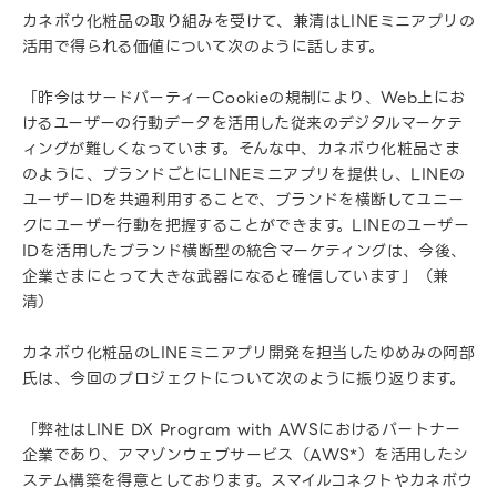
カネボウ化粧品の取り組みを受けて、兼清はLINEミニアプリの
活用で得られる価値について次のように話します。
「昨今はサードパーティーCookieの規制により、Web上にお
けるユーザーの行動データを活用した従来のデジタルマーケテ
ィングが難しくなっています。そんな中、カネボウ化粧品さま
のように、ブランドごとにLINEミニアプリを提供し、LINEの
ユーザーIDを共通利用することで、ブランドを横断してユニー
クにユーザー行動を把握することができます。LINEのユーザー
IDを活用したブランド横断型の統合マーケティングは、今後、
企業さまにとって大きな武器になると確信しています」（兼
清）
カネボウ化粧品のLINEミニアプリ開発を担当したゆめみの阿部
氏は、今回のプロジェクトについて次のように振り返ります。
「弊社はLINE DX Program with AWSにおけるパートナー
企業であり、アマゾンウェブサービス（AWS*）を活用したシ
ステム構築を得意としております。スマイルコネクトやカネボウ