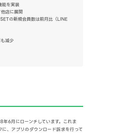
る機能を実装
て他店に展開
SETの新規会員数は前月比（LINE
率も減少
18年6月にローンチしています。これま
クに、アプリのダウンロード訴求を行って