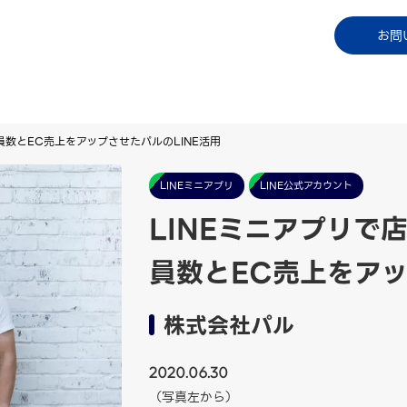
コラム
資料ダウンロード
お知らせ
ご利用中
お問
員数とEC売上をアップさせたパルのLINE活用
LINEミニアプリ
LINE公式アカウント
LINEミニアプリで
員数とEC売上をアッ
株式会社パル
2020.06.30
（写真左から）