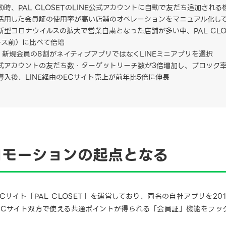
動時、PAL CLOSETのLINE公式アカウントに自動で友だち追加され
を活用した会員証の使用率が高い店舗のオペレーションをマニュアル化し
、新型コロナウイルスの拡大で営業自粛となった店舗が多い中、PAL CLO
ース前）に比べて倍増
は、新規会員の8割がネイティブアプリではなくLINEミニアプリを選択
公式アカウントの友だち数・ターゲットリーチ数が3倍増加し、ブロック
の導入後、LINE経由のECサイト売上が前年比5倍に伸長
ロモーションの起点となる
サイト「PAL CLOSET」を運営しており、同名の自社アプリを20
ECサイト双方で使える共通ポイントが得られる「会員証」機能をフッ