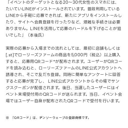
「イベントのターゲットとなる20～30代女性のスマホには、
たいていLINEがインストールされています。普段利用している
LINEから手軽に応募できれば、新たにアプリをインストールし
たり、サイトへ会員登録を行ったりなど、煩雑な手続きは必要
ありません。LINEを活用して応募のハードルを下げることが狙
いでした」（本後氏）
実際の応募から入場までの流れとしては、最初に店舗もしくは
[.st]でローリーズファームの商品を5,000円（税込）以上購入
すると、応募用QRコード*が配布されます。ユーザーがQRコー
ドを読み込むと、ローリーズファームのLINE公式アカウントへ
誘導され、そこで友だち登録。同時に簡単なアンケートに回答
すると応募が完了し、 LINE公式アカウントからその場でサン
クスクーポンが配信されます。後日、当選したユーザーにはイ
ベント来場受付用のQRコードが送られます。当日、イベント会
場ではユーザー自身が配布されたQRコードで受付を行います。
「QRコード」は、デンソーウェーブの登録商標です。