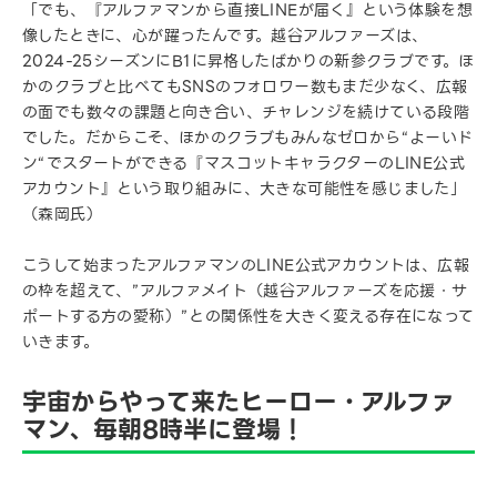
「でも、『アルファマンから直接LINEが届く』という体験を想
像したときに、心が躍ったんです。越谷アルファーズは、
2024-25シーズンにB1に昇格したばかりの新参クラブです。ほ
かのクラブと比べてもSNSのフォロワー数もまだ少なく、広報
の面でも数々の課題と向き合い、チャレンジを続けている段階
でした。だからこそ、ほかのクラブもみんなゼロから“よーいド
ン“でスタートができる『マスコットキャラクターのLINE公式
アカウント』という取り組みに、大きな可能性を感じました」
（森岡氏）
こうして始まったアルファマンのLINE公式アカウントは、広報
の枠を超えて、”アルファメイト（越谷アルファーズを応援・サ
ポートする方の愛称）”との関係性を大きく変える存在になって
いきます。
宇宙からやって来たヒーロー・アルファ
マン、毎朝8時半に登場！