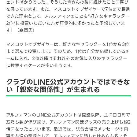
ェンドばかりでした。そうした皆さんの後に続けたことに喜び
を感じています。また、マスコットオブザイヤーで7位まで躍進
できた理由として、アルファマンのことを”好きなキャラクター
2位”に投票いただいた方が圧倒的に多かったと予想していま
す」（森岡氏）
マスコットオブザイヤーは、好きなキャラクターを1位から3位
まで選んで投票します。そのため、1位は自分が応援しているチ
ームに入れ、2位以降はそれ以外のお気に入りのキャラクター
に投票するケースが多いそうです。
クラブのLINE公式アカウントではできな
い「親密な関係性」が生まれる
アルファマンのLINE公式アカウントは開設以降、主に口コミで
友だち数が伸び続け、アルファマン関連グッズの売り上げも約2
倍になったといいます。最近では、試合会場でメッセージの内
容を共通の話題として、アルファマンに話しかける方も多いそ