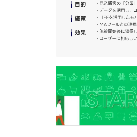
目的
見込顧客の「分母
データを活用し、
施策
LIFFを活用した
MAツールとの連
効果
施策開始後に獲得し
ユーザーに相応し