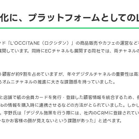
化に、プラットフォームとしてのL
ド「L'OCCITANE（ロクシタン）」の商品販売やカフェの運営な
展開しています。同時にECチャネルも展開する同社では、両チャネル
う顧客が約9割を占めていますが、年々デジタルチャネルの重要性は高
るオムニチャネルの推進に大きな課題感を持っていました。
客と店舗で紙の会員カードを発行・登録した顧客情報を統合するため、
ebの情報を購入時に連携させるなどの方法がとられていました。しか
す。宇野氏は「デジタル施策を行う際には、社内のCRMに登録されて
かなかお客様の顔が見えないという課題があった」と述べます。