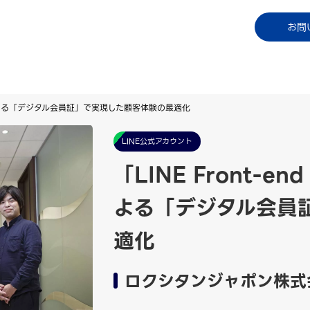
コラム
資料ダウンロード
お知らせ
ご利用中
お問
IFF）」による「デジタル会員証」で実現した顧客体験の最適化
LINE公式アカウント
「LINE Front-en
よる「デジタル会員
適化
ロクシタンジャポン株式