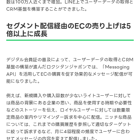
数は100万人近くまで増加。LINE上でユーザーデータの取得と
CRM基盤を構築することができました。
セグメント配信経由のECの売り上げは5
倍以上に成長
デジタル会員証の普及によって、ユーザーデータの取得とCRM
基盤の構築が進んだロクシタンジャポンでは、「Messaging
API」を活用してECの購買を促す効果的なメッセージ配信が可
能になりました。
例えば、新規購入や購入回数が少ないライトユーザーに対して
は商品の背景にある企業の思い、商品を使用する時期や必要性
などのストーリーを伝え、ロイヤルユーザーに対しては数量限
定商品の案内やリマインダー訴求を中心に配信。ニッチな商品
については、これまでの購買履歴を参照して適切なターゲット
に絞って訴求するなど、月に4回程度の頻度でユーザーに合わ
せてメッセージの内容を変えて配信しました。