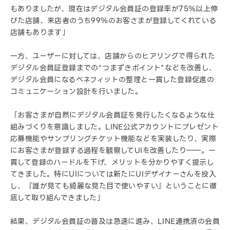
もありましたが、現在はデジタル会員証の登録率が75％以上伸
びた店舗、来店者のうち99％のお客さまが登録してくれている
店舗もあります」
一方、ユーザーに対しては、店舗からのヒアリングで得られた
デジタル会員証登録までの“つまずきポイント”などを改善し、
デジタル会員になるベネフィットの整理と一貫した登録促進の
コミュニケーション設計を行いました。
「お客さまが自然にデジタル会員証を発行したくなるような仕
組みづくりを意識しました。LINE公式アカウントにプレゼント
応募機能やサンプリングチケット機能などを実装したり、実際
にお客さまが登録する過程を観察してUIを改善したり――。一
貫して登録のハードルを下げ、メリットを分かりやすく提示し
てきました。特にUIについては新たにUIデザイナーさんを投入
し、『誰が見ても綺麗な見た目で使いやすい』ということに徹
底して取り組んできました」
結果、デジタル会員証の普及は急速に進み、LINE連携済の会員