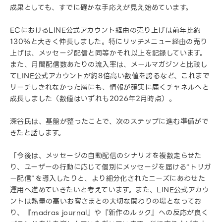
成果としても、すでに確かな手応えが見え始めています。
ECにおけるLINE公式アカウント経由の売り上げは前年比約
130％と大きく伸長しました。特にリッチメニュー経由の売り
上げは、メッセージ配信と同等かそれ以上を記録しています。
また、月間配信数あたりの流入率は、メールマガジンと比較し
てLINE公式アカウントが約8倍高い数値を誇るなど、これまで
リーチしきれなかった層にも、情報が確実に届くチャネルへと
成長しました（数値はいずれも2026年2月時点）。
深谷氏は、基盤が整ったことで、次のステップに進む準備がで
きたと話します。
「今後は、メッセージの自動配信のシナリオを複数走らせた
り、ユーザーの行動に応じて個別にメッセージを届ける“トリガ
ー配信”を導入したりと、より細分化されたニーズにあわせた
運用へ進めていきたいと考えています。また、LINE公式アカウ
ントは熱量の高いお客さまとの大切な関わりの場となってお
り、『madras journal』や『新作のルック』への反応が良く