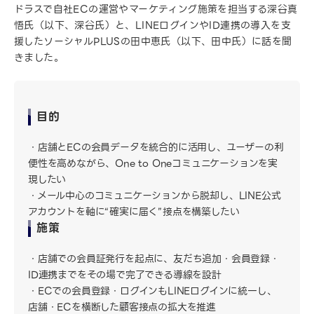
ドラスで自社ECの運営やマーケティング施策を担当する深谷真
悟氏（以下、深谷氏）と、LINEログインやID連携の導入を支
援したソーシャルPLUSの田中恵氏（以下、田中氏）に話を聞
きました。
目的
店舗とECの会員データを統合的に活用し、ユーザーの利
便性を高めながら、One to Oneコミュニケーションを実
現したい
メール中心のコミュニケーションから脱却し、LINE公式
アカウントを軸に“確実に届く”接点を構築したい
施策
店舗での会員証発行を起点に、友だち追加・会員登録・
ID連携までをその場で完了できる導線を設計
ECでの会員登録・ログインもLINEログインに統一し、
店舗・ECを横断した顧客接点の拡大を推進