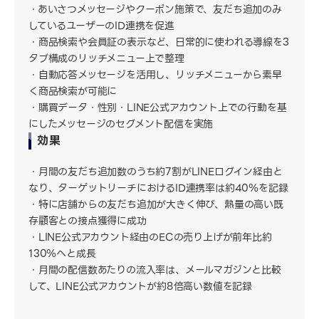
あいさつメッセージやクーポン施策で、友だち追加のみ
しているユーザーのID連携を促進
商品検索や会員証の表示など、日常的に使われる導線を3
タブ構成のリッチメニュー上で整理
自動応答メッセージを活用し、リッチメニューから素早
く商品検索が可能に
購買データ・性別・LINE公式アカウント上での行動を基
にしたメッセージのセグメント配信を実施
効果
月間の友だち追加数のうち約7割がLINEログイン経由と
なり、ターゲットリーチにおけるID連携率は約40％を記録
特に店舗からの友だち追加が大きく伸び、熱量の高い既
存顧客との接点獲得に成功
LINE公式アカウント経由のECの売り上げが前年比約
130％へと成長
月間の配信数あたりの流入率は、メールマガジンと比較
して、LINE公式アカウントが約8倍高い数値を記録