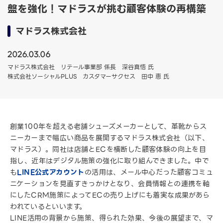
盤を強化！マドラスが挑む顧客体験の再構築
マドラス株式会社
2026.03.06
マドラス株式会社 リテール事業部 係長 深谷真悟 氏
株式会社ソーシャルPLUS カスタマーサクセス 田中 恵 氏
創業100年を超える老舗シューズメーカーとして、革靴からス
ニーカーまで幅広い商品を展開するマドラス株式会社（以下、
マドラス）。同社は店舗とECを横断した顧客体験の向上を目
指し、近年はデジタル施策の強化に取り組んできました。中で
も
LINE公式アカウント
の活用は、メール中心だった顧客コミュ
ニケーションを見直すきっかけとなり、会員情報との連携を軸
にしたCRM施策によってECの売り上げにも着実な成果があら
われているといいます。
LINE活用の背景から施策、得られた効果、今後の展望まで、マ