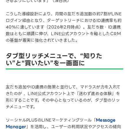
きるようにしています」（深谷氏）
こうした導線設計により、月間の友だち追加数の約7割がLINE
ログイン経由となり、ターゲットリーチにおけるID連携率も約
40％に達しています（2026年2月時点）。友だち数・ID連携
数はともに順調に伸び、LINE公式アカウントを軸としたCRM
の基盤が着実に強化されていきました。
タブ型リッチメニューで、“知りた
い”と“買いたい”を一画面に
友だち追加やID連携の施策と並行して、マドラスが力を入れて
きたのが 、LINE公式アカウント上で「迷わず進める体験」を
形にすることです。その中心となっているのが、タブ型のリッ
チメニューです。
ソーシャルPLUSのLINEマーケティングツール「
Message
Manager
」を活用し、ユーザーの利用状況やアクセスの傾向