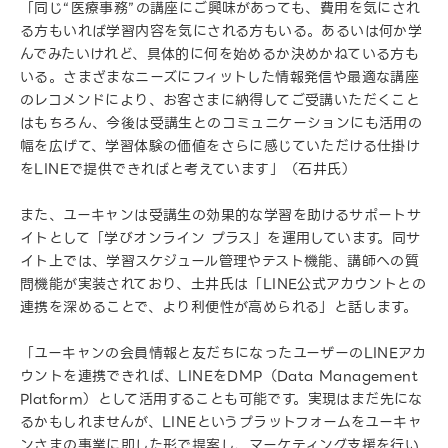
「同じ“医療事務”の講座にご興味があっても、費用を気にされ
る方もいれば学習内容を気にされる方もいる。あるいは何か学
んでみたいけれど、具体的に何を始めるか決めかねている方も
いる。さまざまなニーズにフィットした情報発信や最適な講座
のレコメンドにより、お客さまに納得してご受講いただくこと
はもちろん、今後は受講生とのコミュニケーションにも活用の
幅を広げて、学習体験の価値をさらに感じていただける仕掛け
をLINEで提供できればと考えています」（石井氏）
また、ユーキャンは受講生の効果的な学習を助けるサポートサ
イトとして「学びオンライン プラス」を運用しています。同サ
イト上では、学習スケジュール管理やテスト機能、講師への質
問機能が実装されており、土井氏は「LINE公式アカウントとの
連携を深めることで、より利便性が高められる」と話します。
「ユーキャンの会員情報と友だちになったユーザーのLINEアカ
ウントを連携できれば、LINEをDMP（Data Management
Platform）として活用することも可能です。実現はまだ先にな
るかもしれませんが、LINEというプラットフォームをユーキャ
ンさまの事業に即した形で提案し、マーケティング支援を行い