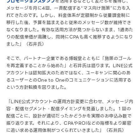
プロモーションスタンプ
を活用するなどして友だちを獲得し、
メッセージを月に4回、一斉配信する“マス向け施策”に力を入
れてきたのです。しかし、料金体系が定額制から従量課金制に
移行した後、予算を踏まえると従来のメッセージ数が維持でき
なくなりました。有効な活用方法が見つからないまま、1通あた
りの配信単価が高騰し、同時にCPAも高く推移するようになり
ました」（石井氏）
そこで、パートナー企業である博報堂とともに「施策のゴール
を再定義することから始めた」と石井氏は語ります。LINE公式
アカウントは認知拡大のためではなく、ユーキャンに関心のあ
るユーザーとのOne to Oneのコミュニケーションに活用する
という方針転換を図りました。
「LINE公式アカウントの運用方針変更に合わせ、メッセージ内
容・配信セグメント・配信タイミングを見直しました。１回の
配信ごとに、設計が適切だったかどうかを実際のお申込み数で
振り返ります。それにより、CPAやROIなどの指標をより厳密
に追い求める運用体制がつくられていきました」（石井氏）