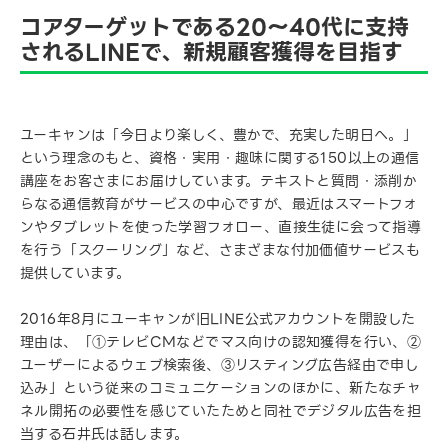
コアターゲットである20〜40代に支持
されるLINEで、新規顧客獲得を目指す
ユーキャンは「今日より楽しく、豊かで、充実した明日へ。」
という理念のもと、資格・実用・趣味に関する150以上の通信
講座をお客さまにお届けしています。テキストと質問・添削か
らなる通信教育がサービスの中心ですが、最近はスマートフォ
ンやタブレットを使った学習フォロー、直接生徒に会って指導
を行う「スクーリング」など、さまざまな付加価値サービスも
提供しています。
2016年8月にユーキャンが旧LINE公式アカウントを開設した
理由は、「①テレビCMなどでマス向けの認知獲得を行い、②
ユーザーによるウェブ検索後、③リスティング広告経由で申し
込み」という従来のコミュニケーションのほかに、新たなチャ
ネル開拓の必要性を感じていたためと同社でデジタル広告を担
当する石井氏は話します。