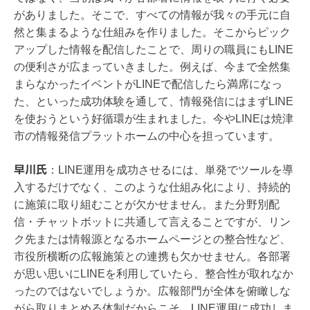
がありました。そこで、すべての情報が我々の手元に自
然と集まるような仕組みを作りました。そこからピック
アップした情報を配信したことで、周りの職員にもLINE
の便利さが広まっていきました。例えば、今まで全然集
まらなかったイベントがLINEで配信したら満席になっ
た、といった成功体験を通して、情報発信にはまずLINE
を使おうという好循環が生まれました。今やLINEは焼津
市の情報発信プラットホームの中心を担っています。
早川氏
：
LINE運用を成功させるには、単発でツールを導
入するだけでなく、このような仕組み化により、持続的
に施策に取り組むことが欠かせません。また分野別配
信・チャットボットに共通して言えることですが、リン
ク先または情報源となるホームページとの整合性など、
市役所横断の広報施策との連携も欠かせません。各部署
が思い思いにLINEを利用していたら、整合性が取れなか
ったのではないでしょうか。広報部門が全体を俯瞰しな
がら取りまとめる体制だからこそ、LINE運用に成功しま