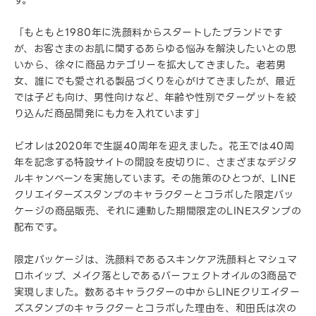
す。
「もともと1980年に洗顔料からスタートしたブランドです
が、お客さまのお肌に関するあらゆる悩みを解決したいとの思
いから、徐々に商品カテゴリーを拡大してきました。老若男
女、誰にでも愛される製品づくりを心がけてきましたが、最近
では子ども向け、男性向けなど、年齢や性別でターゲットを絞
り込んだ商品開発にも力を入れています」
ビオレは2020年で生誕40周年を迎えました。花王では40周
年を記念する特設サイトの開設を皮切りに、さまざまなデジタ
ルキャンペーンを実施しています。その施策のひとつが、LINE
クリエイターズスタンプのキャラクターとコラボした限定パッ
ケージの商品販売、それに連動した期間限定のLINEスタンプの
配布です。
限定パッケージは、洗顔料であるスキンケア洗顔料とマシュマ
ロホイップ、メイク落としであるパーフェクトオイルの3商品で
実現しました。数あるキャラクターの中からLINEクリエイター
ズスタンプのキャラクターとコラボした理由を、和田氏は次の