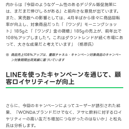
内からは『今回のようなゲーム性のあるデジタル販促施策に
は、まだまだ伸びしろがある』と前向きな意見が出ています。
また、実売数への影響としては、4月半ばから徐々に商品回転
率が向上し、対象商品だった「『ワンダ』モーニングショッ
ト」185gと「『ワンダ』金の微糖」185gの売上が、前年比で
108%アップしました
*
。これはダウントレンドが続く市場にあ
って、大きな成果だと考えています」（栃原氏）
商品売上
108％
アップは、量販チャネル・キャンペーン対象商品のキャンペー
ン対象期間出荷実績に基づいています
LINEを使ったキャンペーンを通じて、顧
客ロイヤリティーが向上
さらに、今回のキャンペーンによってユーザーが誘引された結
果、「WONDAブランドだけでなく、アサヒ飲料に対するロイ
ヤリティーの高い友だち増加につながったのはないか」と松丸
氏は分析します。