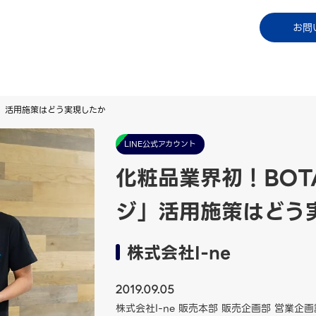
コラム
資料ダウンロード
お知らせ
ご利用中
お問
ージ」活用施策はどう実現したか
LINE公式アカウント
化粧品業界初！BOTA
ジ」活用施策はどう
株式会社I-ne
2019.09.05
株式会社I-ne 販売本部 販売企画部 営業企画