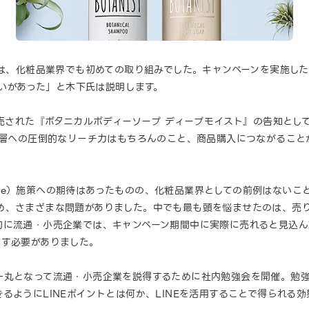
ンは、化粧品業界でも初めての取り組みでした。キャンペーンを実施し
思いがあった」と木下氏は説明します。
発売された『ボタニカルボディーソープ ディープモイスト』の告知とし
ー層への圧倒的なリーチ力はもちろんのこと、商品購入につながることが
o Offline）施策への期待はあったものの、化粧品業界としての前例は
め、さまざまな問題がありました。中でも最も頭を悩ませたのは、売
的に流通・小売企業では、キャンペーン期間中に実際に売れると見込ん
やす必要がありました。
一丸となって流通・小売企業を説得するために社内勉強会を開催。勉
るようにLINEポイントとは何か、LINEを活用することで得られる