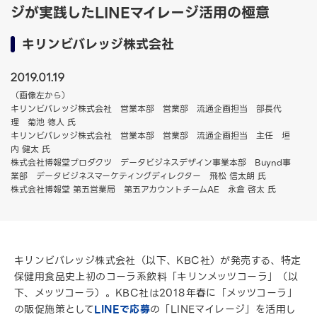
ジが実践したLINEマイレージ活用の極意
キリンビバレッジ株式会社
2019.01.19
（画像左から）
キリンビバレッジ株式会社 営業本部 営業部 流通企画担当 部長代
理 菊池 徳人 氏
キリンビバレッジ株式会社 営業本部 営業部 流通企画担当 主任 垣
内 健太 氏
株式会社博報堂プロダクツ データビジネスデザイン事業本部 Buynd事
業部 データビジネスマーケティングディレクター 飛松 信太朗 氏
株式会社博報堂 第五営業局 第五アカウントチームAE 永倉 啓太 氏
キリンビバレッジ株式会社（以下、KBC社）が発売する、特定
保健用食品史上初のコーラ系飲料「キリンメッツコーラ」（以
下、メッツコーラ）。KBC社は2018年春に「メッツコーラ」
の販促施策として
LINEで応募
の「LINEマイレージ」を活用し