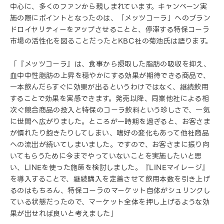
中心に、多くのファンから親しまれています。キャンペーン実
施の際にポイントとなったのは、「メッツコーラ」へのブラン
ドロイヤリティーをアップさせることと、停滞する特保コーラ
市場の活性化を図ることだったとKBC社の菊池氏は語ります。
「『メッツコーラ』は、食事から摂取した脂肪の吸収を抑え、
血中中性脂肪の上昇を穏やかにする効果が期待できる商品で、
一本飲んだらすぐに効果が出るというわけではなく、継続飲用
することで効果を実感できます。発売以降、同業他社による相
次ぐ競合商品の投入と特保のコーラ飲料という珍しさで、一気
に世間へ広がりました。ところが一時期を過ぎると、お客さま
が慣れたり飽きたりしてしまい、嗜好の変化もあって他社商品
への流出が続いてしまいました。ですので、お客さまに振り向
いてもらうために今までやっていないことを実施したいと思
い、LINEを使った施策を検討しました。『LINEマイレージ』
を導入することで、継続購入を定着させて飲用本数を引き上げ
るのはもちろん、特保コーラのマーケット自体がシュリンクし
ている状態だったので、マーケット全体を押し上げるような効
果が出せれば良いと考えました」