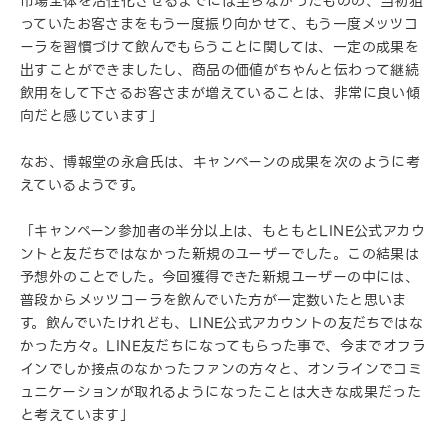
市場全体を活性化させるまでには至らなかったものの、当初狙
っていたお客さまをもう一度振り向かせて、もう一度メッツコ
ーラを習慣づけて飲んでもらうことに関しては、一定の成果を
出すことができましたし、商品の価値がちゃんと伝わって継続
飲用をして下さるお客さまが増えていることは、非常に良い傾
向だと感じています」
なお、博報堂の永倉氏は、キャンペーンの成果を次のように考
えているようです。
「キャンペーン参加者の半分以上は、もともとLINE公式アカウ
ントと友だちではなかった新規のユーザーでした。この結果は
予想外のことでした。今回獲得できた新規ユーザーの中には、
普段からメッツコーラを飲んでいた方が一定数いたと思いま
す。飲んでいたけれども、LINE公式アカウントの友だちではな
かった方々。LINE友だちになってもらった事で、今までオフラ
インでしか接点のなかったファンの方々と、オンラインでコミ
ュニケーションが取れるようになったことは大きな成果だった
と考えています」