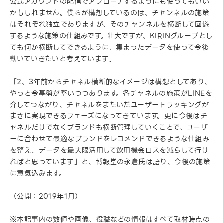
公式アカウントの配信でアプローチするようにも使ってもいい
かもしれません。僕らが構想しているのは、チャンネルの施策
はそれぞれ独立でありますが、そのチャンネルを横断して回遊
するような施策の仕組みです。壮大ですが、KIRINグループとし
ても何か横断してできるように、集まったデータを使って今後
動いていきたいと考えています」
「2、3年前からチャネル横断的なイメージは構想としてあり、
やっと今基盤が整いつつあります。各チャネルの施策がLINEを
介してつながり、チャネルをまたいだユーザートラッキングが
まさに実現できるフェーズになってきています。更に今後はチ
ャネルだけでなくブランドも横断管理していくことで、ユーザ
ーに合わせて最適なブランドをレコメンドできるような仕組み
を整え、データを最大限活用して飲用機会ロスを減らして行け
ればと思っています」と、博報堂の永倉氏は語り、今後の施策
に意気込みます。
（公開：2019年1月）
※本記事内の数値や画像、役職などの情報はすべて取材時点の