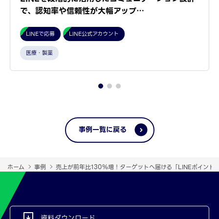
で、認知率や信頼性が大幅アップ…
LINEで応募
LINE公式アカウント
医療・製薬
事例一覧に戻る
ホーム
事例
売上が前年比130％増！ターゲットへ届ける「LINEポイント
資料ダウンロード