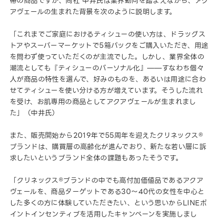
帯の商品ですが、同社 中井氏は業界動向を踏まえながら、アク
アヴェールの生まれた背景を次のように説明します。
「これまでご家庭におけるティシューの使い方は、ドラッグス
トアやスーパーマーケットで5箱パックをご購入いただき、用途
を問わず使っていただくのが主流でした。しかし、業界全体の
潮流としても『ティシューのパーソナル化』——すなわち個々
人が商品の特性を選んで、好みのものを、あるいは用途に合わ
せてティシューを使い分ける方が増えています。そうした流れ
を受け、お肌専用の商品としてアクアヴェールが生まれまし
た」（中井氏）
また、販売開始から2019年で55周年を迎えたクリネックス®
ブランドは、購買層の高齢化が進んでおり、新たな若い層に訴
求したいというブランド全体の課題もあったそうです。
「クリネックス®ブランドの中でも高付加価値品であるアクア
ヴェールを、商品ターゲットである30〜40代の女性を中心と
した多くの方に体験していただきたい、という思いからLINEポ
イントインセンティブを活用したキャンペーンを実施しまし