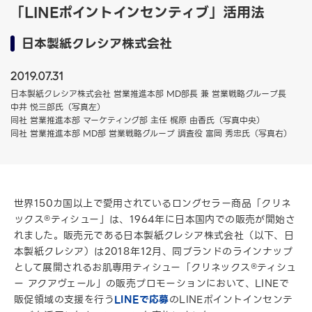
「LINEポイントインセンティブ」活用法
日本製紙クレシア株式会社
2019.07.31
日本製紙クレシア株式会社 営業推進本部 MD部長 兼 営業戦略グループ長
中井 悦三郎氏（写真左）
同社 営業推進本部 マーケティング部 主任 梶原 由香氏（写真中央）
同社 営業推進本部 MD部 営業戦略グループ 調査役 富岡 秀忠氏（写真右）
世界150カ国以上で愛用されているロングセラー商品「クリネ
ックス®ティシュー」は、1964年に日本国内での販売が開始さ
れました。販売元である日本製紙クレシア株式会社（以下、日
本製紙クレシア）は2018年12月、同ブランドのラインナップ
として展開されるお肌専用ティシュー「クリネックス®ティシュ
ー アクアヴェール」の販売プロモーションにおいて、LINEで
販促領域の支援を行う
LINEで応募
のLINEポイントインセンテ