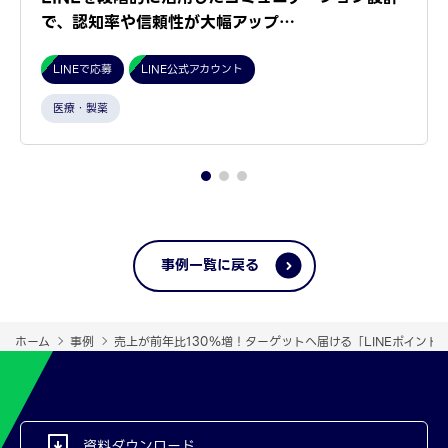
で、認知率や信頼性が大幅アップ…
LINEで応募
LINE公式アカウント
医療・製薬
事例一覧に戻る
ホーム
事例
売上が前年比130％増！ターゲットへ届ける「LINEポイント
資料ダウンロード