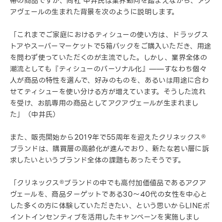
帯の商品ですが、同社 中井氏は業界動向を踏まえながら、アク
アヴェールの生まれた背景を次のように説明します。
「これまでご家庭におけるティシューの使い方は、ドラッグス
トアやスーパーマーケットで5箱パックをご購入いただき、用途
を問わず使っていただくのが主流でした。しかし、業界全体の
潮流としても『ティシューのパーソナル化』——すなわち個々
人が商品の特性を選んで、好みのものを、あるいは用途に合わ
せてティシューを使い分ける方が増えています。そうした流れ
を受け、お肌専用の商品としてアクアヴェールが生まれまし
た」（中井氏）
また、販売開始から2019年で55周年を迎えたクリネックス®
ブランドは、購買層の高齢化が進んでおり、新たな若い層に訴
求したいというブランド全体の課題もあったそうです。
「クリネックス®ブランドの中でも高付加価値品であるアクア
ヴェールを、商品ターゲットである30〜40代の女性を中心と
した多くの方に体験していただきたい、という思いからLINEポ
イントインセンティブを活用したキャンペーンを実施しまし