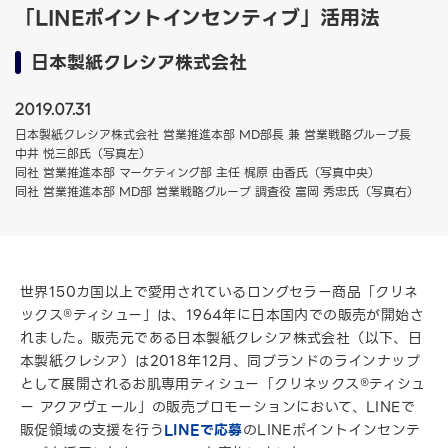
「LINEポイントインセンティブ」活用法
日本製紙クレシア株式会社
2019.07.31
日本製紙クレシア株式会社 営業推進本部 MD部長 兼 営業戦略グループ長
中井 悦三郎氏（写真左）
同社 営業推進本部 マーケティング部 主任 梶原 由香氏（写真中央）
同社 営業推進本部 MD部 営業戦略グループ 調査役 富岡 秀忠氏（写真右）
世界150カ国以上で愛用されているロングセラー商品「クリネ
ックス®ティシュー」は、1964年に日本国内での販売が開始さ
れました。販売元である日本製紙クレシア株式会社（以下、日
本製紙クレシア）は2018年12月、同ブランドのラインナップ
として展開されるお肌専用ティシュー「クリネックス®ティシュ
ー アクアヴェール」の販売プロモーションにおいて、LINEで
販促領域の支援を行う
LINEで応募
のLINEポイントインセンテ