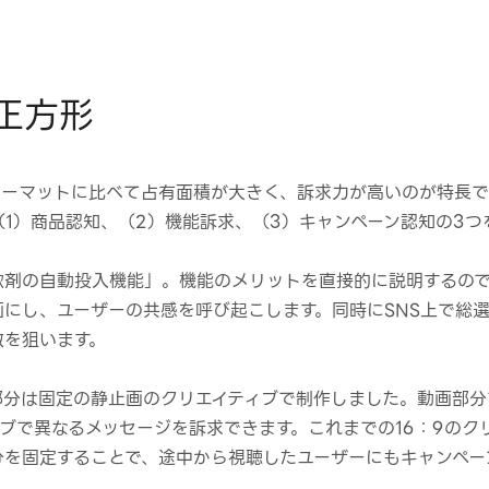
正方形
ォーマットに比べて占有面積が大きく、訴求力が高いのが特長
1）商品認知、（2）機能訴求、（3）キャンペーン認知の3つ
軟剤の自動投入機能」。機能のメリットを直接的に説明するの
にし、ユーザーの共感を呼び起こします。同時にSNS上で総
散を狙います。
部分は固定の静止画のクリエイティブで制作しました。動画部分
ブで異なるメッセージを訴求できます。これまでの16：9のク
分を固定することで、途中から視聴したユーザーにもキャンペー