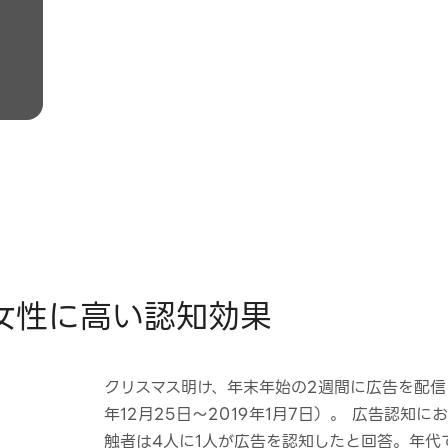
の女性に高い認知効果
クリスマス明け、年末年始の2週間に広告を配信し
年12月25日〜2019年1月7日）。 広告認知
触者は4人に1人が広告を認知したと回答。年代