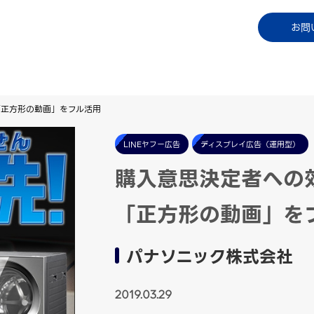
コラム
資料ダウンロード
お知らせ
ご利用中
お問
「正方形の動画」をフル活用
LINEヤフー広告
ディスプレイ広告（運用型）
購入意思決定者への
「正方形の動画」を
パナソニック株式会社
2019.03.29