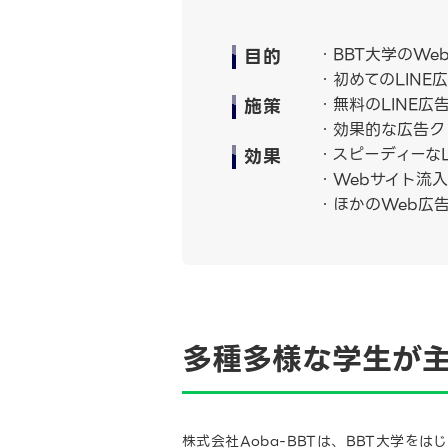
目的
・BBT大学のW
・初めてのLIN
施策
・無料のLINE広
・効果的な広告ク
効果
・スピーディーなL
・Webサイト流
・ほかのWeb広
多種多様な学生が主
株式会社Aoba-BBTは、BBT大学