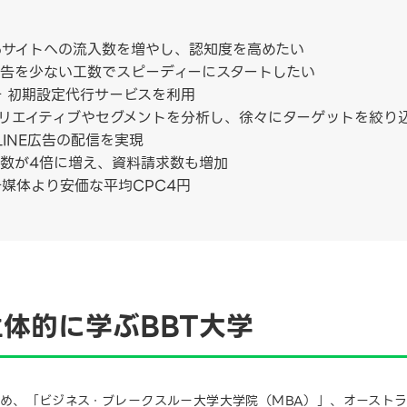
ebサイトへの流入数を増やし、認知度を高めたい
E広告を少ない工数でスピーディーにスタートしたい
告 初期設定代行サービスを利用
リエイティブやセグメントを分析し、徐々にターゲットを絞り
INE広告の配信を実現
入数が4倍に増え、資料請求数も増加
告媒体より安価な平均CPC4円
体的に学ぶBBT大学
をはじめ、「ビジネス・ブレークスルー大学大学院（MBA）」、オース