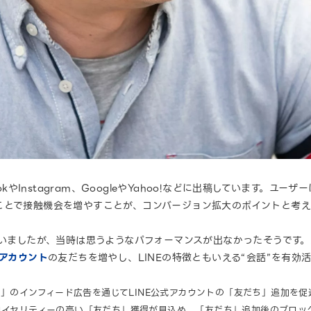
okやInstagram、GoogleやYahoo!などに出稿しています。ユ
ことで接触機会を増やすことが、コンバージョン拡大のポイントと考
ていましたが、当時は思うようなパフォーマンスが出なかったそうです
式アカウント
の友だちを増やし、LINEの特徴ともいえる“会話”を有効
atform」のインフィード広告を通じてLINE公式アカウントの「友だち」追
ロイヤリティーの高い「友だち」獲得が見込め、「友だち」追加後のブロッ