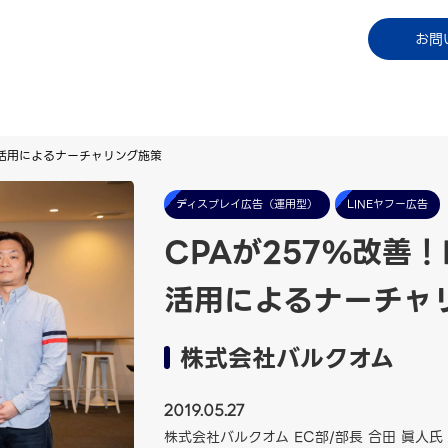
コラム
資料ダウンロード
お知らせ
ご利用中
お問
ト活用によるナーチャリング施策
ディスプレイ広告（運用型）
LINEヤフー広告
CPAが257%改善
活用によるナーチャ
株式会社バルクオム
2019.05.27
株式会社バルクオム EC部/部長 合田 眞人氏