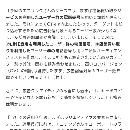
「今回のエコリングさんのケースでは、まず
①宅配買い取りサ
ービスを利用したユーザー群の電話番号
を用いて類似配信をし
ました。それによってCTRは向上したものの、ターゲットを絞
り込みすぎたため広告配信対象となるユーザー数が少なくな
り、友だち追加単価が高騰してしまいました。そこで次は、
②LINE査定を利用したユーザー群の電話番号
、
③店舗買い取
りを利用したユーザー群の電話番号
も用いて類似オーディエン
スリストを作成し、そこにもともと設定されていた商品カテゴ
リー別の興味・関心を組み合わせました。高いコンバージョン
（CV）の確度は維持したまま、広告配信対象のユーザー数を
増やすという方法です」（村上）
さらに、広告クリエイティブの改善にも着手。「キャッチコピ
ーや色使いなどを試行錯誤して効果を検証していった」と横谷
は明かします。
「当社での運用代行後、まずはクリエイティブの要素を見直し
ました。運用代行以前は、エコリングさんのコーポレートカラ