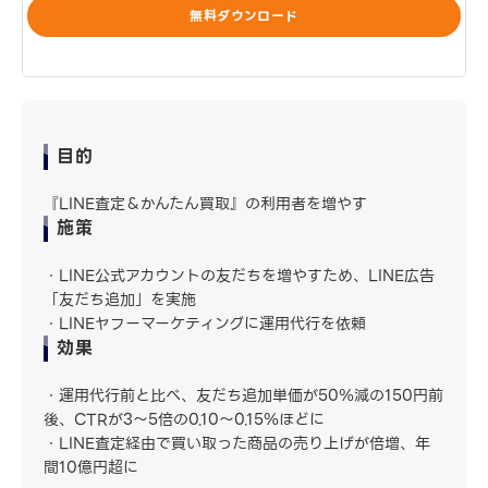
無料ダウンロード
目的
『LINE査定＆かんたん買取』の利用者を増やす
施策
・LINE公式アカウントの友だちを増やすため、LINE広告
「友だち追加」を実施
・LINEヤフーマーケティングに運用代行を依頼
効果
・運用代行前と比べ、友だち追加単価が50％減の150円前
後、CTRが3～5倍の0.10～0.15％ほどに
・LINE査定経由で買い取った商品の売り上げが倍増、年
間10億円超に