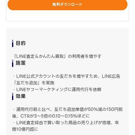
無料ダウンロード
目的
『LINE査定＆かんたん買取』の利用者を増やす
施策
・LINE公式アカウントの友だちを増やすため、LINE広告
「友だち追加」を実施
・LINEヤフーマーケティングに運用代行を依頼
効果
・運用代行前と比べ、友だち追加単価が50％減の150円前
後、CTRが3～5倍の0.10～0.15％ほどに
・LINE査定経由で買い取った商品の売り上げが倍増、年
間10億円超に