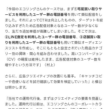
「今回のエコリングさんのケースでは、まず
①宅配買い取りサ
ービスを利用したユーザー群の電話番号
を用いて類似配信をし
ました。それによってCTRは向上したものの、ターゲットを絞
り込みすぎたため広告配信対象となるユーザー数が少なくな
り、友だち追加単価が高騰してしまいました。そこで次は、
②LINE査定を利用したユーザー群の電話番号
、
③店舗買い取
りを利用したユーザー群の電話番号
も用いて類似オーディエン
スリストを作成し、そこにもともと設定されていた商品カテゴ
リー別の興味・関心を組み合わせました。高いコンバージョン
（CV）の確度は維持したまま、広告配信対象のユーザー数を
増やすという方法です」（村上）
さらに、広告クリエイティブの改善にも着手。「キャッチコピ
ーや色使いなどを試行錯誤して効果を検証していった」と横谷
は明かします。
「当社での運用代行後、まずはクリエイティブの要素を見直し
ました。運用代行以前は、エコリングさんのコーポレートカラ