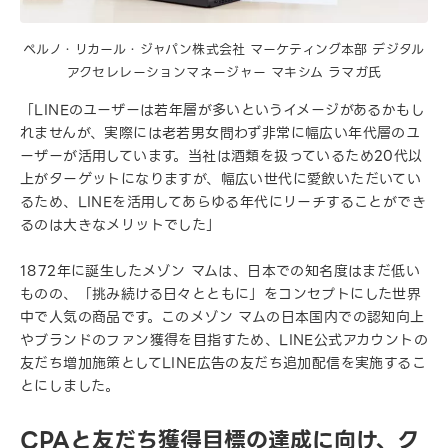
ペルノ・リカール・ジャパン株式会社 マーケティング本部 デジタル
アクセレレーションマネージャー マキシム ラマガ氏
「LINEのユーザーは若年層が多いというイメージがあるかもし
れませんが、実際には老若男女問わず非常に幅広い年代層のユ
ーザーが活用しています。当社は酒類を扱っているため20代以
上がターゲットになりますが、幅広い世代に愛飲いただいてい
るため、LINEを活用してあらゆる年代にリーチすることができ
るのは大きなメリットでした」
1872年に誕生したメゾン マムは、日本での知名度はまだ低い
ものの、「挑み続ける日々とともに」をコンセプトにした世界
中で人気の商品です。このメゾン マムの日本国内での認知向上
やブランドのファン獲得を目指すため、LINE公式アカウントの
友だち増加施策としてLINE広告の友だち追加配信を実施するこ
とにしました。
CPAと友だち獲得目標の達成に向け、ク