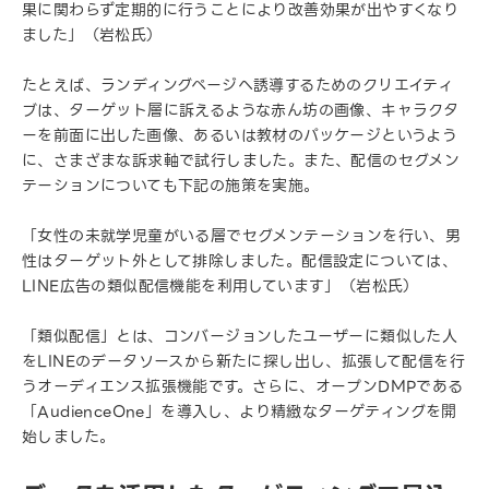
果に関わらず定期的に行うことにより改善効果が出やすくなり
ました」（岩松氏）
たとえば、ランディングページへ誘導するためのクリエイティ
ブは、ターゲット層に訴えるような赤ん坊の画像、キャラクタ
ーを前面に出した画像、あるいは教材のパッケージというよう
に、さまざまな訴求軸で試行しました。また、配信のセグメン
テーションについても下記の施策を実施。
「女性の未就学児童がいる層でセグメンテーションを行い、男
性はターゲット外として排除しました。配信設定については、
LINE広告の類似配信機能を利用しています」（岩松氏）
「類似配信」とは、コンバージョンしたユーザーに類似した人
をLINEのデータソースから新たに探し出し、拡張して配信を行
うオーディエンス拡張機能です。さらに、オープンDMPである
「AudienceOne」を導入し、より精緻なターゲティングを開
始しました。