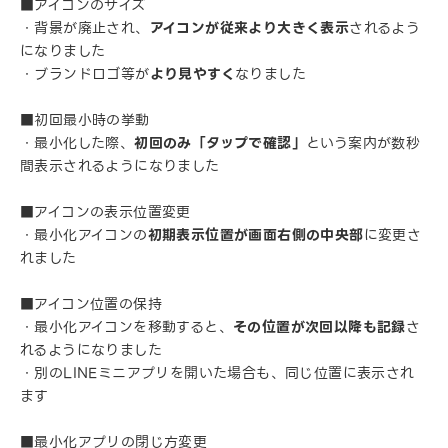
■アイコンのサイズ
・背景が廃止され、
アイコンが従来より大きく表示
されるよう
になりました
・ブランドロゴ等が
より見やすく
なりました
■初回最小時の挙動
・最小化した際、
初回のみ「タップで確認」
という案内が数秒
間表示されるようになりました
■アイコンの表示位置変更
・最小化アイコンの
初期表示位置が画面右側の中央部
に変更さ
れました
■アイコン位置の保持
・最小化アイコンを移動すると、
その位置が次回以降も記録
さ
れるようになりました
・別のLINEミニアプリを開いた場合も、同じ位置に表示され
ます
■最小化アプリの閉じ方変更