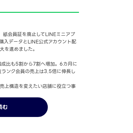
紙会員証を廃止してLINEミニアプ
入データとLINE公式アカウント配
大を進めました。
構成比も5割から7割へ増加。6カ月に
位ランク会員の売上は3.5倍に伸長し
売上構造を変えたい店舗に役立つ事
読む