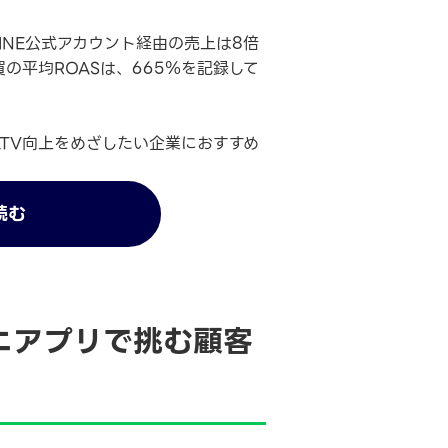
INE公式アカウント経由の売上は8倍
の平均ROASは、665％を記録して
LTV向上をめざしたい企業におすすめ
読む
ニアプリで挑む顧客