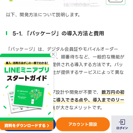
以下、開発方法について説明します。
5-1. 「パッケージ」の導入方法と費用
「パッケージ」は、デジタル会員証やモバイルオーダー
（店内注文・店外注文）、順番待ちなど、一般的な機能が
一式開発済みの状態で提供される導入する方法です。パッ
ケージ内容は、開発会社が提供するサービスによって異な
ります。
自社でのプログラミング設計や開発が不要で、
数万円の初
期費用から比較的安価に導入できる点や、導入までのリー
ドタイムを短くできる点
が大きなメリットです。
また、パッケージは機能やフォーマットが決まっているた
お問い合わせ
アカウント開設
め、一般的には運用・オペレーションを統一したい店舗に
ログイン