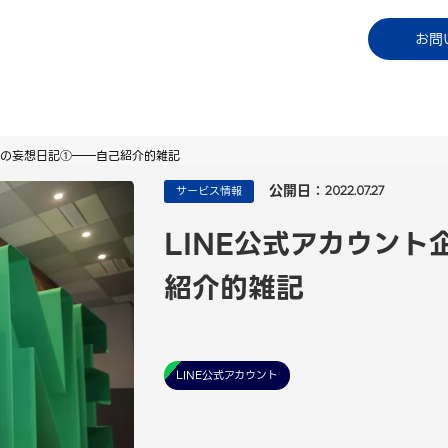
コラム
資料ダウンロード
お知らせ
ご利用中
お問
長の妄想日記①――自己紹介的雑記
公開日：
サービス情報
2022.07.27
LINE公式アカウン
紹介的雑記
LINE公式アカウント