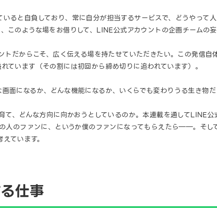
ていると自負しており、常に自分が担当するサービスで、どうやって
、このような場をお借りして、LINE公式アカウントの企画チームの
ウントだからこそ、広く伝える場を持たせていただきたい。この発信自
溢れています（その割には初回から締め切りに追われています）。
な画面になるか、どんな機能になるか、いくらでも変わりうる生き物だ
に育て、どんな方向に向かおうとしているのか。本連載を通してLINE
中の人のファンに、というか僕のファンになってもらえたら――。そして
考えています。
する仕事