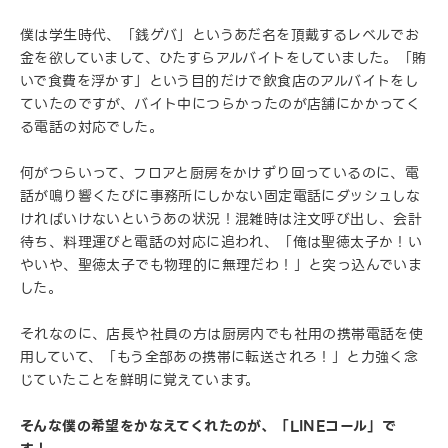
僕は学生時代、「銭ゲバ」というあだ名を頂戴するレベルでお
金を欲していまして、ひたすらアルバイトをしていました。「賄
いで食費を浮かす」という目的だけで飲食店のアルバイトをし
ていたのですが、バイト中につらかったのが店舗にかかってく
る電話の対応でした。
何がつらいって、フロアと厨房をかけずり回っているのに、電
話が鳴り響くたびに事務所にしかない固定電話にダッシュしな
ければいけないというあの状況！混雑時は注文呼び出し、会計
待ち、料理運びと電話の対応に追われ、「俺は聖徳太子か！い
やいや、聖徳太子でも物理的に無理だわ！」と突っ込んでいま
した。
それなのに、店長や社員の方は厨房内でも社用の携帯電話を使
用していて、「もう全部あの携帯に転送されろ！」と力強く念
じていたことを鮮明に覚えています。
そんな僕の希望をかなえてくれたのが、「LINEコール」で