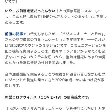
いです」
いや、お前否定派だったんかい！
との声は華麗にスルーしつ
つ、こんな時は改めてLINE公式アカウントのミッションを見つ
め直します。
前回の記事
でお伝えしましたが、「ビジネスオーナーとその友
だちの間で最高のコミュニケーションを実現する」――これが
LINE公式アカウントのミッションです。コミュニケーションを
担う機能を実現することは、我々のミッションから考えても必
須なのではないか？そんな思いから、当時は組織にあまり知見
のなかった電話機能の検討を開始しました。
音声通話機能を実装することの複雑さに四苦八苦しながらもプ
ロジェクトが軌道に乗ってきた2020年頃、世の中の状況が激
変します。
新型コロナウイルス（COVID-19）の感染拡大です。
「お店とお客さまのコミュニケーションを便利にしたい」と妄