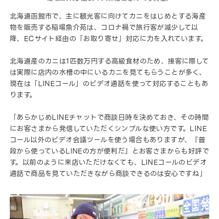
北海道函館市で、主に観光客に向けてカニをはじめとする海産
物を販売する稲場魚介苑は、コロナ禍で旅行客が減少して以
降、ECサイト経由の「お取り寄せ」対応に力を入れています。
北海道産のカニは1匹数万円する高級食材のため、接客に際して
は実際に店内の水槽の中にいるカニを見てもらうことが多く、
現在は「LINEコール」のビデオ通話を使って対応することもあ
ります。
「あらかじめLINEチャットで商談日時を決めておき、その時間
にお客さまから発信していただくシンプルな使い方です。LINE
コール以外のビデオ会議ツールを使う場合もありますが、『普
段から使っているLINEの方が便利だ』とお客さまからも好評で
す。以前のように来店いただけなくても、LINEコールのビデオ
通話で商品を見ていただきながら商談できるのは安心ですね」