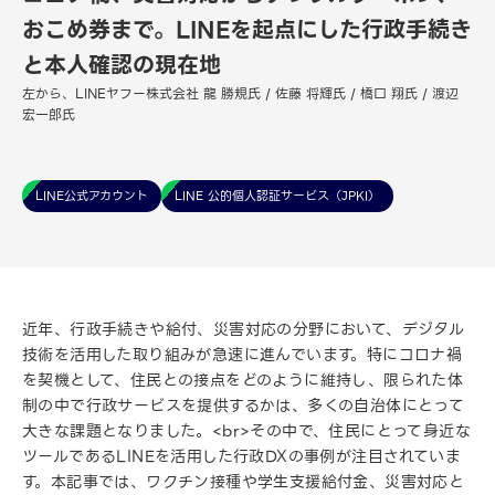
おこめ券まで。LINEを起点にした行政手続き
と本人確認の現在地
左から、LINEヤフー株式会社 龍 勝規氏 / 佐藤 将輝氏 / 橋口 翔氏 / 渡辺
宏一郎氏
LINE公式アカウント
LINE 公的個人認証サービス（JPKI）
近年、行政手続きや給付、災害対応の分野において、デジタル
技術を活用した取り組みが急速に進んでいます。特にコロナ禍
を契機として、住民との接点をどのように維持し、限られた体
制の中で行政サービスを提供するかは、多くの自治体にとって
大きな課題となりました。<br>その中で、住民にとって身近な
ツールであるLINEを活用した行政DXの事例が注目されていま
す。本記事では、ワクチン接種や学生支援給付金、災害対応と