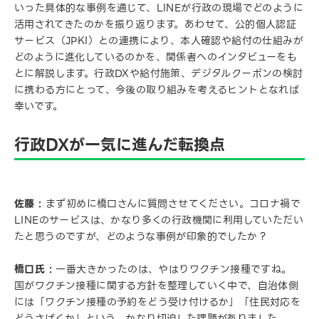
いった具体的な事例を通じて、LINEが行政の現場でどのように
活用されてきたのかを振り返ります。あわせて、公的個人認証
サービス（JPKI）との連携により、本人確認や給付の仕組みが
どのように進化しているのかを、関係者へのインタビューをも
とに解説します。行政DXや給付施策、デジタルクーポンの検討
に携わる方にとって、今後の取り組みを考えるヒントとなれば
幸いです。
行政DXが一気に進んだ転換点
佐藤 :
まず初めに橋口さんに質問させてください。コロナ禍で
LINEのサービスは、かなり多くの行政機関に利用していただい
たと思うのですが、どのような事例が印象的でしたか？
橋口氏 :
一番大きかったのは、やはりワクチン接種ですね。
国がワクチン接種に関する方針を整理していく中で、自治体側
には「ワクチン接種の予約をどう受け付けるか」「住民対応を
どうさばくか」という、かなり切迫した課題がありました。