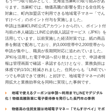
もう一つ取り組みとして、北海道当麻町の取り組みがあ
ります。当麻町では、物価高騰の影響を受ける全住民を
対象に、町内加盟店で利用できる地域電子マネー「でん
すけペイ」のポイント付与を実施しました。
申請は当麻町LINE公式アカウントから行い、ポイント付
与前の本人確認にLINE公的個人認証サービス（JPKI）を
活用しています。以前実施した経済対策では、紙の商品
券を郵送で配布しており、約3,000世帯中2,200世帯から
申請が集中し、職員が長期間対応に追われていました。
JPKIを活用した電子申請へ切り替えたことで、申請者情
報は管理画面で確認・承認するだけとなり、業務負担は
体感で約1/10に軽減されました。住民からも「LINEでい
つでも申請できて便利」と好評で、地域電子マネーの利
用拡大と業務効率化を同時に実現した事例です。
地域で使えるクーポンは申請～利用までLINEでデジタル
化！物価高騰施策に電子優待券を発行した長門市の事例
物価高の住民支援は地域電子マネー「でんすけペイ」でポ