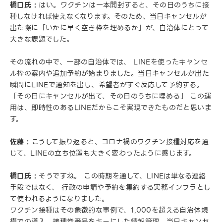
橋口氏 :
はい。ワクチンは一本開封すると、その日のうちに接
種しなければ使えなくなります。そのため、当日キャンセルが
出た際に「いかに早く空き枠を埋めるか」が、自治体にとって
大きな課題でした。
その流れの中で、一部の自治体では、 LINEを使ったキャンセ
ル枠の案内や追加予約が始まりました。当日キャンセルが出た
瞬間にLINEで通知を出し、希望者がすぐ反応して予約する。
「その日にキャンセルが出て、その日のうちに埋める」 この運
用は、即時性のあるLINEだからこそ実現できたものだと思いま
す。
佐藤 :
こうして振り返ると、コロナ禍のワクチン接種対応を通
じて、LINEの立ち位置も大きく変わったように感じます。
橋口氏 :
そうですね。 この時期を通して、LINEは単なる連絡
手段ではなく、 行政の申請や予約を集約する実務インフラとし
て使われるようになりました。
ワクチン接種はその象徴的な事例で、1,000を超える自治体規
模での導入、接種券番号をキーにした情報管理、当日キャンセ