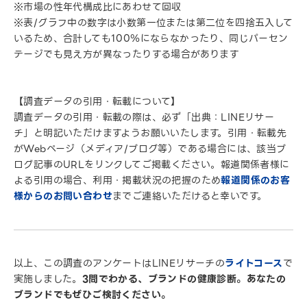
※市場の性年代構成比にあわせて回収
※表/グラフ中の数字は小数第一位または第二位を四捨五入して
いるため、合計しても100％にならなかったり、同じパーセン
テージでも見え方が異なったりする場合があります
【調査データの引用・転載について】
調査データの引用・転載の際は、必ず「出典：LINEリサー
チ」と明記いただけますようお願いいたします。引用・転載先
がWebページ（メディア/ブログ等）である場合には、該当ブ
ログ記事のURLをリンクしてご掲載ください。報道関係者様に
よる引用の場合、利用・掲載状況の把握のため
報道関係のお客
様からのお問い合わせ
までご連絡いただけると幸いです。
以上、この調査のアンケートはLINEリサーチの
ライトコース
で
実施しました。
3問でわかる、ブランドの健康診断。あなたの
ブランドでもぜひご検討ください。