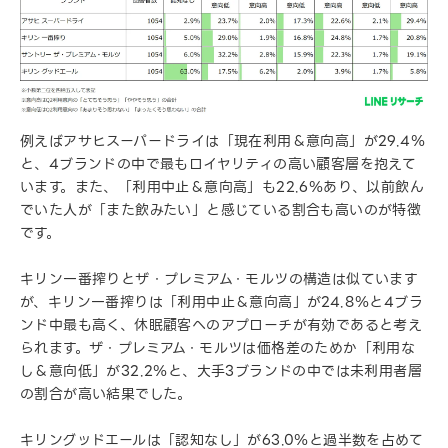
例えばアサヒスーパードライは「現在利用＆意向高」が29.4％
と、4ブランドの中で最もロイヤリティの高い顧客層を抱えて
います。また、「利用中止＆意向高」も22.6％あり、以前飲ん
でいた人が「また飲みたい」と感じている割合も高いのが特徴
です。
キリン一番搾りとザ・プレミアム・モルツの構造は似ています
が、キリン一番搾りは「利用中止＆意向高」が24.8％と4ブラ
ンド中最も高く、休眠顧客へのアプローチが有効であると考え
られます。ザ・プレミアム・モルツは価格差のためか「利用な
し＆意向低」が32.2％と、大手3ブランドの中では未利用者層
の割合が高い結果でした。
キリングッドエールは「認知なし」が63.0％と過半数を占めて