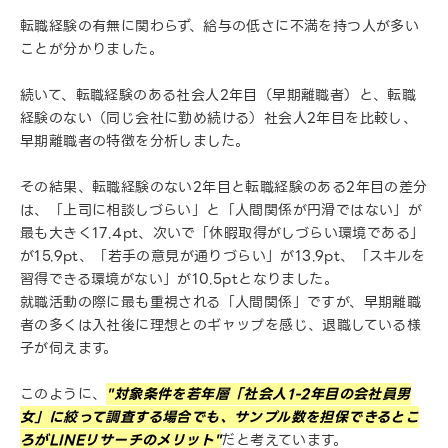
転職経験の有無に関わらず、給与の低さに不満を持つ人が多い
ことが分かりました。
続いて、転職経験のある社会人2年目（早期離職者）と、転職
経験のない（同じ会社に勤め続ける）社会人2年目を比較し、
早期離職者の特徴を分析しました。
その結果、転職経験のない2年目と転職経験のある2年目の差分
は、「上司に相談しづらい」と「人間関係が円滑ではない」が
最も大きく17.4pt、次いで「休暇取得がしづらい環境である」
が15.9pt、「若手の意見が通りづらい」が13.9pt、「スキルを
習得できる環境がない」が10.5ptとなりました。
就職活動の際に最も重視される「人間関係」ですが、早期離職
者の多くは入社後に理想とのギャップを感じ、退職している様
子が伺えます。
このように、
"対象条件を若年層「社会人1-2年目の会社員男
女」に絞って調査する場合でも、サンプル数を担保できるとこ
ろがLINEリサーチのメリット"
だと考えています。