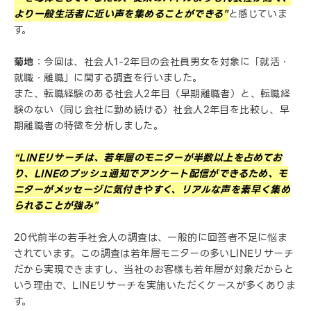
より一般生活者に近い声を集めることができる”
と感じていま
す。
菊地
：今回は、社会人1-2年目の会社員男女を対象に「就活・
就職・離職」に関する調査を行いました。
また、転職経験のある社会人2年目（早期離職者）と、転職経
験のない（同じ会社に勤め続ける）社会人2年目を比較し、早
期離職者の特徴を分析しました。
“LINEリサーチは、若年層のモニターが半数以上を占めてお
り、LINEのプッシュ通知でアンケート配信ができるため、モ
ニターがメッセージに気付きやすく、リアルな声を素早く集め
られることが強み”
20代前半の若手社会人の調査は、一般的に回答者不足に悩ま
されています。この調査は若年層モニターの多いLINEリサーチ
だから実現できますし、当社のお客様も若年層が対象だからと
いう理由で、LINEリサーチを実施いただくケースが多くありま
す。