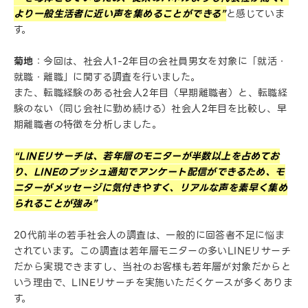
より一般生活者に近い声を集めることができる”
と感じていま
す。
菊地
：今回は、社会人1-2年目の会社員男女を対象に「就活・
就職・離職」に関する調査を行いました。
また、転職経験のある社会人2年目（早期離職者）と、転職経
験のない（同じ会社に勤め続ける）社会人2年目を比較し、早
期離職者の特徴を分析しました。
“LINEリサーチは、若年層のモニターが半数以上を占めてお
り、LINEのプッシュ通知でアンケート配信ができるため、モ
ニターがメッセージに気付きやすく、リアルな声を素早く集め
られることが強み”
20代前半の若手社会人の調査は、一般的に回答者不足に悩ま
されています。この調査は若年層モニターの多いLINEリサーチ
だから実現できますし、当社のお客様も若年層が対象だからと
いう理由で、LINEリサーチを実施いただくケースが多くありま
す。