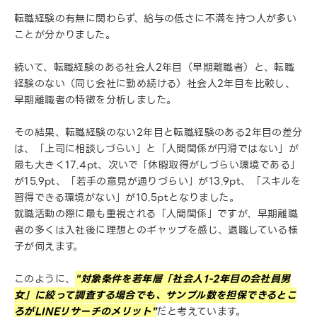
転職経験の有無に関わらず、給与の低さに不満を持つ人が多い
ことが分かりました。
続いて、転職経験のある社会人2年目（早期離職者）と、転職
経験のない（同じ会社に勤め続ける）社会人2年目を比較し、
早期離職者の特徴を分析しました。
その結果、転職経験のない2年目と転職経験のある2年目の差分
は、「上司に相談しづらい」と「人間関係が円滑ではない」が
最も大きく17.4pt、次いで「休暇取得がしづらい環境である」
が15.9pt、「若手の意見が通りづらい」が13.9pt、「スキルを
習得できる環境がない」が10.5ptとなりました。
就職活動の際に最も重視される「人間関係」ですが、早期離職
者の多くは入社後に理想とのギャップを感じ、退職している様
子が伺えます。
このように、
"対象条件を若年層「社会人1-2年目の会社員男
女」に絞って調査する場合でも、サンプル数を担保できるとこ
ろがLINEリサーチのメリット"
だと考えています。