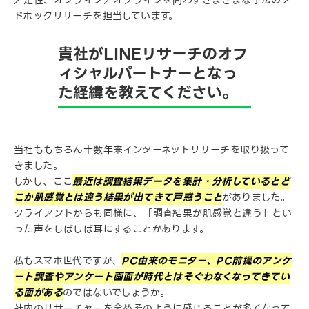
／定性、オンライン／オフラインを問わずさまざまな手法のア
ドホックリサーチを担当しています。
貴社がLINEリサーチのオフ
ィシャルパートナーとなっ
た経緯を教えてください。
当社ももちろん十数年来インターネットリサーチを取り扱って
きました。
しかし、ここ
最近は調査結果データを集計・分析しているとど
こか肌感覚とは違う結果が出てきて戸惑うこと
がありました。
クライアントからも同様に、「調査結果が肌感覚と違う」とい
った声をしばしば耳にすることがあります。
私もスマホ世代ですが、
PC由来のモニター、PC前提のアンケ
ート調査やアンケート画面が時代とはそぐわなくなってきてい
る面がある
のではないでしょうか。
社内のリサーチャーを含めそのように感じることが多くなって