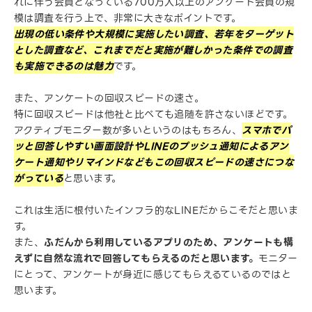
れに伴う会員となっている700万人以上のアンケート会員の規
模は調査を行う上で、非常に大きなポイントです。
出現の低い条件や大規模に実施したい調査、若年をターゲット
とした調査など、これまでだと実施が難しかった条件での調査
も実施できるのは魅力
です。
また、アンケートの回収スピードの速さ。
特に回収スピードは他社と比べても追随を許さないほどです。
アクティブモニター数が多いというのはもちろん、
スマホでパ
ッと回答しやすい画面設計やLINEのプッシュ通知によるアン
ケート通知やリマインドなどもこの回収スピードの速さにつな
がっている
と思います。
これは生活に根付いたインフラ的なLINEだからこそだと思いま
す。
また、
ふだんから利用しているアプリのため、アンケートも構
えずに自然な流れで回答してもらえるのだと思います。
モニター
にとって、アンケートが身近に感じてもらえるているのではと
思います。