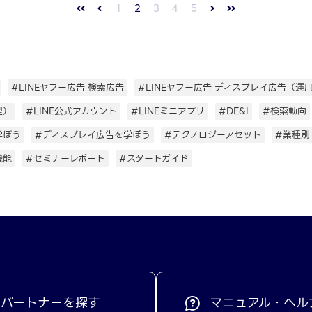
1
2
3
4
5
#LINEヤフー広告 検索広告
#LINEヤフー広告 ディスプレイ広告（運
型）
#LINE公式アカウント
#LINEミニアプリ
#DE&I
#検索動向
学ぼう
#ディスプレイ広告を学ぼう
#テクノロジーアセット
#業種別
機能
#セミナーレポート
#スタートガイド
パートナーを探す
マニュアル・ヘル