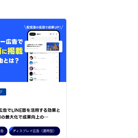
ク
ー広告でLINE面を活用する効果と
面の最大化で成果向上の…
広告
ディスプレイ広告（運用型）