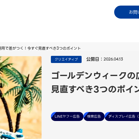
コラム
資料ダウンロード
お知らせ
ご利用中
お問
運用で差がつく！今すぐ見直すべき3つのポイント
公開日：
クリエイティブ
2026.04.13
ゴールデンウィークの
見直すべき3つのポイ
LINEヤフー広告
検索広告
ディスプレイ広告（