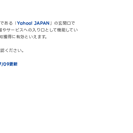
トである「
Yahoo! JAPAN
」の玄関口で
報やサービスへの入り口として機能してい
知獲得に有効といえます。
確認ください。
7/09更新