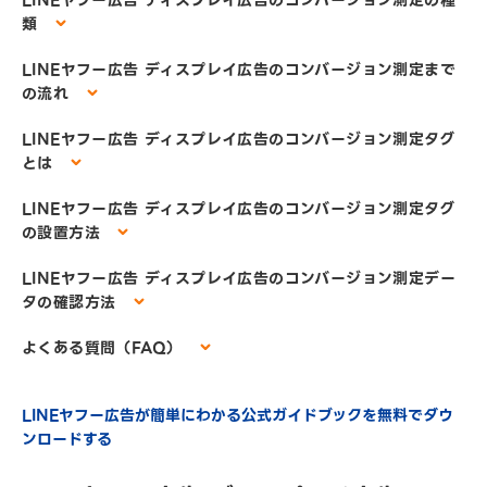
LINEヤフー広告 ディスプレイ広告のコンバージョン測定の種
類
LINEヤフー広告 ディスプレイ広告のコンバージョン測定まで
の流れ
LINEヤフー広告 ディスプレイ広告のコンバージョン測定タグ
とは
LINEヤフー広告 ディスプレイ広告のコンバージョン測定タグ
の設置方法
LINEヤフー広告 ディスプレイ広告のコンバージョン測定デー
タの確認方法
よくある質問（FAQ）
LINEヤフー広告が簡単にわかる公式ガイドブックを無料でダウ
ンロードする