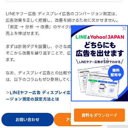
LINEヤフー広告 ディスプレイ広告のコンバージョン測定は、
広告効果を正しく把握し、改善を続けるために欠かせません。
「測定 → 分析 → 改善」のサイクルを継続することで、成果や
売上を伸ばせます。
まずは計測タグを設置し、小さな成果を確認してみましょう。
そこから改善を繰り返すことで、広告費用対効果を最大化でき
ます。
なお、ディスプレイ広告との比較や併用時の連携を検討する際
は、以下のコラムもぜひ参照してください。
＞
LINEヤフー広告 ディスプレイ広告の効果を可視化｜コンバ
ージョン測定の設定方法とは
資料をダウンロード
お問い合わせ
アカウント開設
ログイン