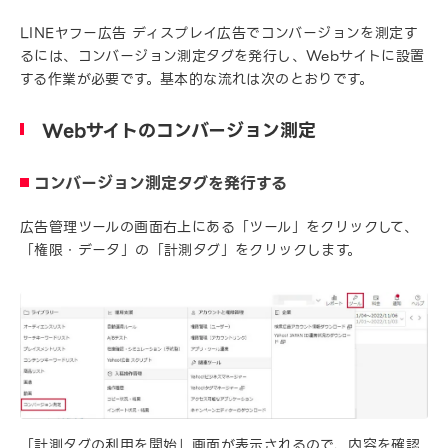
LINEヤフー広告 ディスプレイ広告でコンバージョンを測定す
るには、コンバージョン測定タグを発行し、Webサイトに設置
する作業が必要です。基本的な流れは次のとおりです。
Webサイトのコンバージョン測定
コンバージョン測定タグを発行する
広告管理ツールの画面右上にある「ツール」をクリックして、
「権限・データ」の「計測タグ」をクリックします。
「計測タグの利用を開始」画面が表示されるので、内容を確認