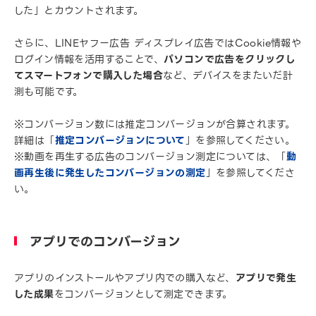
した」とカウントされます。
さらに、LINEヤフー広告 ディスプレイ広告ではCookie情報や
ログイン情報を活用することで、
パソコンで広告をクリックし
てスマートフォンで購入した場合
など、デバイスをまたいだ計
測も可能です。
※コンバージョン数には推定コンバージョンが合算されます。
詳細は「
推定コンバージョンについて
」を参照してください。
※動画を再生する広告のコンバージョン測定については、「
動
画再生後に発生したコンバージョンの測定
」を参照してくださ
い。
アプリでのコンバージョン
アプリのインストールやアプリ内での購入など、
アプリで発生
した成果
をコンバージョンとして測定できます。