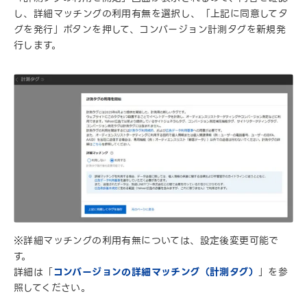
し、詳細マッチングの利用有無を選択し、「上記に同意してタ
グを発行」ボタンを押して、コンバージョン計測タグを新規発
行します。
※詳細マッチングの利用有無については、設定後変更可能で
す。
詳細は「
コンバージョンの詳細マッチング（計測タグ）
」を参
照してください。