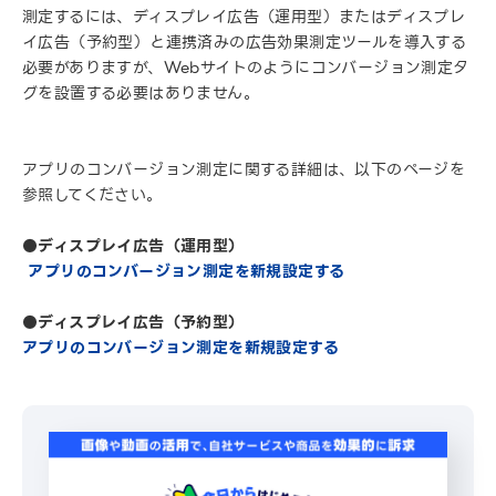
測定するには、ディスプレイ広告（運用型）またはディスプレ
イ広告（予約型）と連携済みの広告効果測定ツールを導入する
必要がありますが、Webサイトのようにコンバージョン測定タ
グを設置する必要はありません。
アプリのコンバージョン測定に関する詳細は、以下のページを
参照してください。
●
ディスプレイ広告（運用型）
アプリのコンバージョン測定を新規設定する
●
ディスプレイ広告（予約型）
アプリのコンバージョン測定を新規設定する