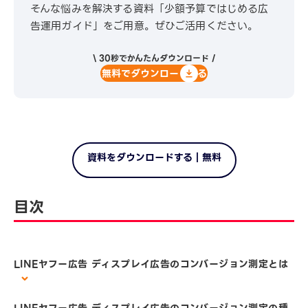
そんな悩みを解決する資料「少額予算ではじめる広
告運用ガイド」をご用意。ぜひご活用ください。
\ 30秒でかんたんダウンロード /
無料でダウンロードする
資料をダウンロードする｜無料
目次
LINEヤフー広告 ディスプレイ広告のコンバージョン測定とは