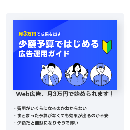
Web広告、月3万円で始められます！
・費用がいくらになるのかわからない
・まとまった予算がなくても効果が出るのか不安
・少額だと無駄になりそうで怖い