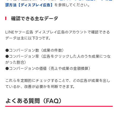
認方法【ディスプレイ広告】
を参照してください。
確認できる主なデータ
LINEヤフー広告 ディスプレイ広告のアカウントで確認できる
データは主に以下3つです。
●コンバージョン数（成果の件数）
●コンバージョン率（広告をクリックした人のうち成果につな
がった割合）
●コンバージョンの価値（売上や成果の金額換算）
これらを定期的にチェックすることで、どの広告が成果を出し
ているか、改善が必要かを判断できます。
よくある質問（FAQ）