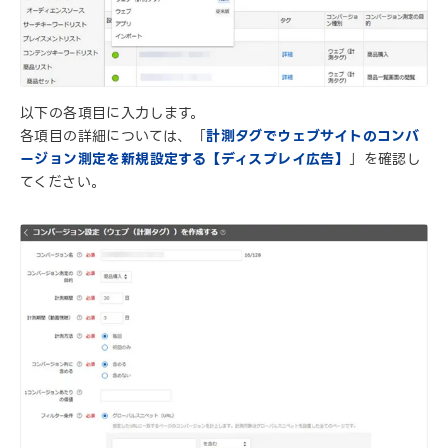
以下の各項目に入力します。
各項目の詳細については、「
計測タグでウェブサイトのコンバ
ージョン測定を新規設定する【ディスプレイ広告】
」を確認し
てください。