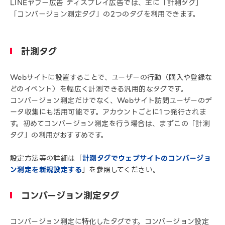
LINEヤフー広告 ディスプレイ広告では、主に「計測タグ」
「コンバージョン測定タグ」の2つのタグを利用できます。
計測タグ
Webサイトに設置することで、ユーザーの行動（購入や登録な
どのイベント）を幅広く計測できる汎用的なタグです。
コンバージョン測定だけでなく、Webサイト訪問ユーザーのデ
ータ収集にも活用可能です。アカウントごとに1つ発行されま
す。初めてコンバージョン測定を行う場合は、まずこの「計測
タグ」の利用がおすすめです。
設定方法等の詳細は「
計測タグでウェブサイトのコンバージョ
ン測定を新規設定する
」を参照してください。
コンバージョン測定タグ
コンバージョン測定に特化したタグです。コンバージョン設定