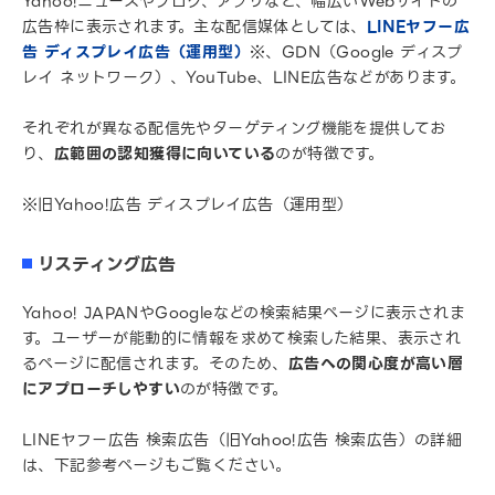
Yahoo!ニュースやブログ、アプリなど、幅広いWebサイトの
広告枠に表示されます。主な配信媒体としては、
LINEヤフー広
告 ディスプレイ広告（運用型）
※、GDN（Google ディスプ
レイ ネットワーク）、YouTube、LINE広告などがあります。
それぞれが異なる配信先やターゲティング機能を提供してお
り、
広範囲の認知獲得に向いている
のが特徴です。
※旧Yahoo!広告 ディスプレイ広告（運用型）
リスティング広告
Yahoo! JAPANやGoogleなどの検索結果ページに表示されま
す。ユーザーが能動的に情報を求めて検索した結果、表示され
るページに配信されます。そのため、
広告への関心度が高い層
にアプローチしやすい
のが特徴です。
LINEヤフー広告 検索広告（旧Yahoo!広告 検索広告）の詳細
は、下記参考ページもご覧ください。