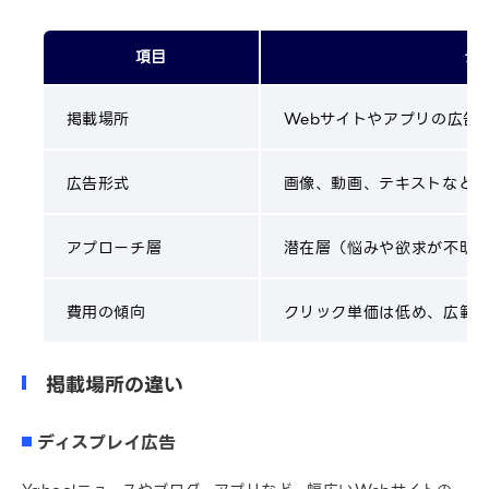
項目
デ
掲載場所
Webサイトやアプリの広告
広告形式
画像、動画、テキストなど
アプローチ層
潜在層（悩みや欲求が不明
費用の傾向
クリック単価は低め、広範
掲載場所の違い
ディスプレイ広告