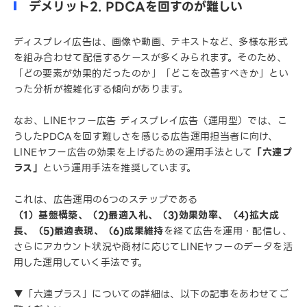
デメリット2. PDCAを回すのが難しい
ディスプレイ広告は、画像や動画、テキストなど、多様な形式
を組み合わせて配信するケースが多くみられます。そのため、
「どの要素が効果的だったのか」「どこを改善すべきか」とい
った分析が複雑化する傾向があります。
なお、LINEヤフー広告 ディスプレイ広告（運用型）では、こ
うしたPDCAを回す難しさを感じる広告運用担当者に向け、
LINEヤフー広告の効果を上げるための運用手法として
「六連プ
ラス」
という運用手法を推奨しています。
これは、広告運用の6つのステップである
（1）基盤構築、（2)最適入札、（3)効果効率、（4)拡大成
長、（5)最適表現、（6)成果維持
を経て広告を運用・配信し、
さらにアカウント状況や商材に応じてLINEヤフーのデータを活
用した運用していく手法です。
▼「六連プラス」についての詳細は、以下の記事をあわせてご