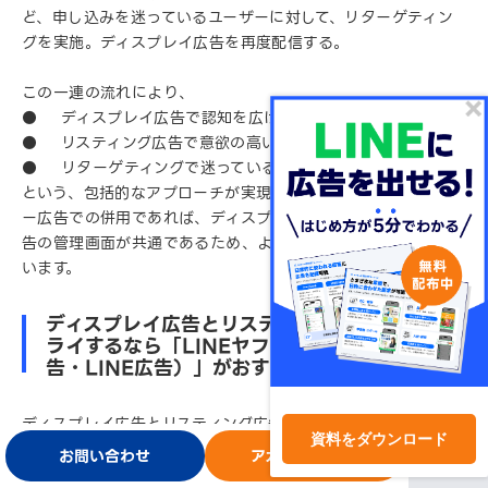
ど、申し込みを迷っているユーザーに対して、リターゲティン
グを実施。ディスプレイ広告を再度配信する。
この一連の流れにより、
● ディスプレイ広告で認知を広げる
● リスティング広告で意欲の高い層を獲得する
● リターゲティングで迷っている層を後押しする
という、包括的なアプローチが実現できます。なお、LINEヤフ
ー広告での併用であれば、ディスプレイ広告とリスティング広
告の管理画面が共通であるため、より使いやすい仕様になって
います。
ディスプレイ広告とリスティング広告、両方ト
ライするなら「LINEヤフー広告（旧Yahoo!広
告・LINE広告）」がおすすめ
ディスプレイ広告とリスティング広告の両方を活用したい場合
資料をダウンロード
は、「LINEヤフー広告」がおすすめです。
お問い合わせ
アカウント開設
ログイン