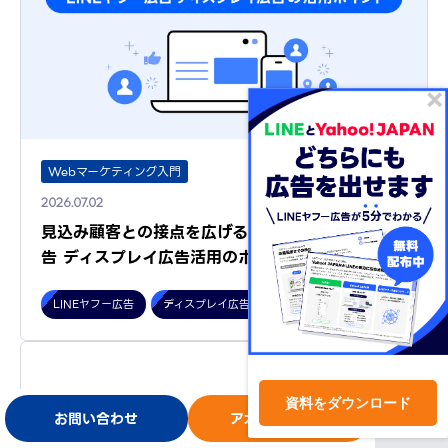
Webマーケティング入門
2026.07.02
見込み顧客との接点を広げるには？LINEヤフー広
告 ディスプレイ広告活用のポイ…
LINEヤフー広告
ディスプレイ広告（運用型）
資料をダウンロード
お問い合わせ
アカウント開設
ログイン