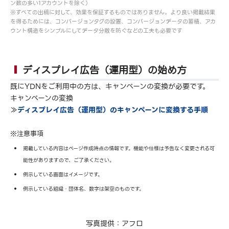
ン数の多い1アカウントを除く）
※すべての出稿に対して、効果を保証するものではありません。より良い掲載結果
を得るためには、コンバージョンタグの設置、コンバージョンデータの蓄積、アカ
ウント構造をシンプルにしてデータ分散を防ぐなどの工夫も必要です
ディスプレイ広告（運用型）の始め方
既にYDNをご利用中の方は、キャンペーンの変換が必要です。
キャンペーンの変換
≫
ディスプレイ広告（運用型）のキャンペーンに変換する手順
※注意事項
掲載している内容はページ作成時点の情報です。機能や仕様は予告なく変更される可
能性がありますので、ご了承ください。
例示している画面はイメージです。
例示している組織・団体名、数字は架空のものです。
写真提供：アフロ