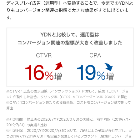
ディスプレイ広告（運用型）へ変換することで、今までのYDNよ
りもコンバージョン関連の指標で大きな効果がすでに出ていま
す。
※CTVR：広告の表示回数（インプレッション）に対して、成果（コンバージョ
ン）が発生した割合、クリック率（CTR）×コンバージョン率（CVR）で算出
※CPA：1コンバージョンあたりの獲得単価、コストをコンバージョン数で割って
算出
※計測期間：静止画の2020/7/1?2020/07/31の実績と、前年同期（2019/7/1-
2019/7/31）の実績を比較
※計測対象：2020/7/1?2020/7/31において、75%以上の予算が移行完了し、か
つ2019/7/1?2019/7/31にも実績が発生しているアカウント（極端にコンバージョ