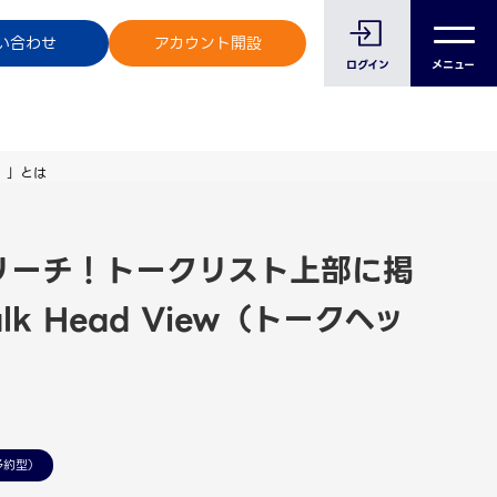
のお客様へ
い合わせ
アカウント開設
ログイン
メニュー
ー）」とは
にリーチ！トークリスト上部に掲
k Head View（トークヘッ
予約型）