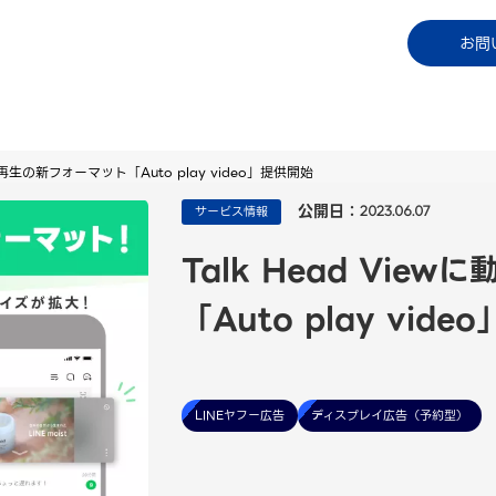
コラム
資料ダウンロード
お知らせ
ご利用中
お問
自動再生の新フォーマット「Auto play video」提供開始
公開日：
サービス情報
2023.06.07
Talk Head Vi
「Auto play vid
LINEヤフー広告
ディスプレイ広告（予約型）