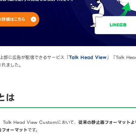
ト最上部に広告が配信できるサービス「
Talk Head View
」「Talk He
スされました。
oとは
ew、Talk Head View Customにおいて、
従来の静止画フォーマットより
告フォーマット
です。